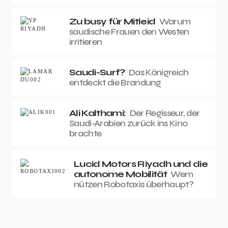
Zu busy für Mitleid
Warum
saudische Frauen den Westen
irritieren
Saudi-Surf?
Das Königreich
entdeckt die Brandung
Ali Kalthami:
Der Regisseur, der
Saudi-Arabien zurück ins Kino
brachte
Lucid Motors Riyadh und die
autonome Mobilität
Wem
nützen Robotaxis überhaupt?