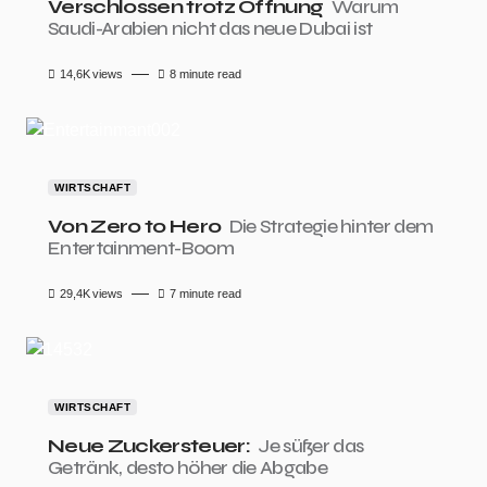
Verschlossen trotz Öffnung
Warum
Saudi-Arabien nicht das neue Dubai ist
14,6K
views
8 minute read
WIRTSCHAFT
Von Zero to Hero
Die Strategie hinter dem
Entertainment-Boom
29,4K
views
7 minute read
WIRTSCHAFT
Neue Zuckersteuer:
Je süßer das
Getränk, desto höher die Abgabe