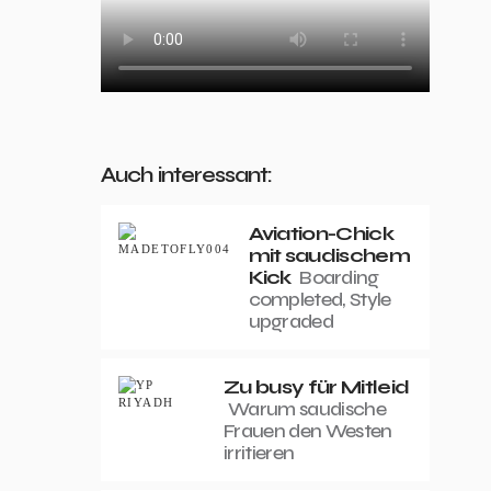
Auch interessant:
Aviation-Chick
mit saudischem
Kick
Boarding
completed, Style
upgraded
Zu busy für Mitleid
Warum saudische
Frauen den Westen
irritieren