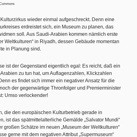
a Commons
 Kulturzirkus wieder einmal aufgeschreckt. Denn eine
rkreises erdreistet sich, ein Museum zu planen, das
 widmen soll. Aus Saudi-Arabien kommen nämlich erste
er Weltkulturen“ in Riyadh, dessen Gebäude momentan
te in Planung sind.
e ist der Gegenstand eigentlich egal: Es reicht, daß ein
-Arabien zu tun hat, um Auflagenzahlen, Klickzahlen
enn es findet sich immer ein negativer Ansatz für die
 noch der gegenwärtige Thronfolger und Premierminister
st: Umso verlockender!
, die den europäischen Kulturbetrieb gerade in
 ist das spätmittelalterliche Gemälde „Salvator Mundi“
r der großen Schätze im neuen „Museum der Weltkulturen“
sse gerne mit dem negativen Attribut „Supermuseum“