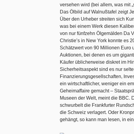
versehen wird (bei allem, was mit 
Das Ölbild auf Walnußtafel zeigt 
Über den Urheber streiten sich Kun
was bei einem Werk diesen Kalibers
von nur fünfzehn Ölgemälden Da Vin
Christie’s in New York konnte es 2
Schätzwert von 90 Millionen Euro
Auktionen, bei denen es um giganti
Käufer üblicherweise diskret im H
Sicherheitsaspekt sind es nur selt
Finanzierungsgesellschaften, Invest
ein wirtschaftlicher, weniger ein 
Geheimaffaire gemacht – Staatspräs
Museen der Welt, meint die BBC. Da
schwurbelt die Frankfurter Rundsch
die Schweiz verlagert. Oder Kron
gehängt, so kann man lesen, in ei