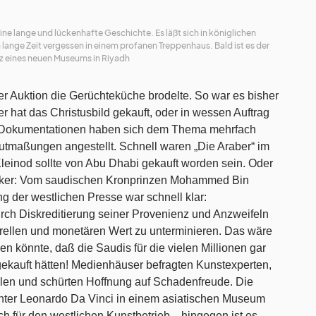
e lange und lückenhafte Geschichte. Es läßt sich in königlichen
ange Zeit vergessen in einem profanen Treppenhaus. Bald ist es der
z eines neuen Museums in Riyadh
er Auktion die Gerüchteküche brodelte. So war es bisher
r hat das Christusbild gekauft, oder in wessen Auftrag
V-Dokumentationen haben sich dem Thema mehrfach
maßungen angestellt. Schnell waren „Die Araber“ im
Kleinod sollte von Abu Dhabi gekauft worden sein. Oder
ärker: Vom saudischen Kronprinzen Mohammed Bin
g der westlichen Presse war schnell klar:
ch Diskreditierung seiner Provenienz und Anzweifeln
urellen und monetären Wert zu unterminieren. Das wäre
 könnte, daß die Saudis für die vielen Millionen gar
ekauft hätten! Medienhäuser befragten Kunstexperten,
llen und schürten Hoffnung auf Schadenfreude. Die
chter Leonardo Da Vinci in einem asiatischen Museum
lich für den westlichen Kunstbetrieb…hingegen ist es