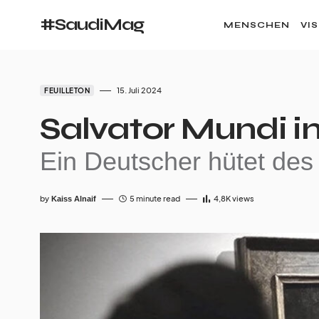
#SaudiMag
MENSCHEN
VI
15. Juli 2024
FEUILLETON
Salvator Mundi i
Ein Deutscher hütet des
by
5 minute read
4,8K
views
Kaiss Alnaif