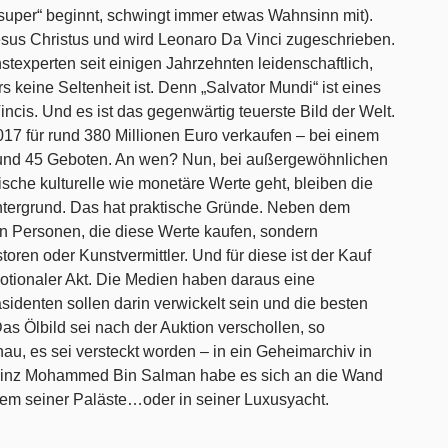
„super“ beginnt, schwingt immer etwas Wahnsinn mit).
Jesus Christus und wird Leonaro Da Vinci zugeschrieben.
stexperten seit einigen Jahrzehnten leidenschaftlich,
 keine Seltenheit ist. Denn „Salvator Mundi“ ist eines
cis. Und es ist das gegenwärtig teuerste Bild der Welt.
017 für rund 380 Millionen Euro verkaufen – bei einem
 und 45 Geboten. An wen? Nun, bei außergewöhnlichen
sche kulturelle wie monetäre Werte geht, bleiben die
intergrund. Das hat praktische Gründe. Neben dem
en Personen, die diese Werte kaufen, sondern
oren oder Kunstvermittler. Und für diese ist der Kauf
emotionaler Akt. Die Medien haben daraus eine
identen sollen darin verwickelt sein und die besten
s Ölbild sei nach der Auktion verschollen, so
au, es sei versteckt worden – in ein Geheimarchiv in
prinz Mohammed Bin Salman habe es sich an die Wand
nem seiner Paläste…oder in seiner Luxusyacht.