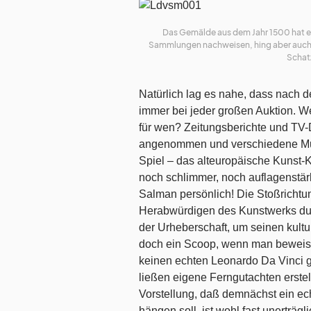
Das Gemälde aus dem Jahr 1500 hat ein
Sammlungen nachweisen, hing aber auch l
Schat
Natürlich lag es nahe, dass nach d
immer bei jeder großen Auktion. We
für wen? Zeitungsberichte und T
angenommen und verschiedene Mut
Spiel – das alteuropäische Kunst-
noch schlimmer, noch auflagenst
Salman persönlich! Die Stoßrichtun
Herabwürdigen des Kunstwerks dur
der Urheberschaft, um seinen kult
doch ein Scoop, wenn man beweisen
keinen echten Leonardo Da Vinci g
ließen eigene Ferngutachten erste
Vorstellung, daß demnächst ein e
hängen soll, ist wohl fast unerträg