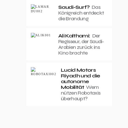
Saudi-Surf?
Das
Königreich entdeckt
die Brandung
Ali Kalthami:
Der
Regisseur, der Saudi-
Arabien zurück ins
Kino brachte
Lucid Motors
Riyadh und die
autonome
Mobilität
Wem
nützen Robotaxis
überhaupt?