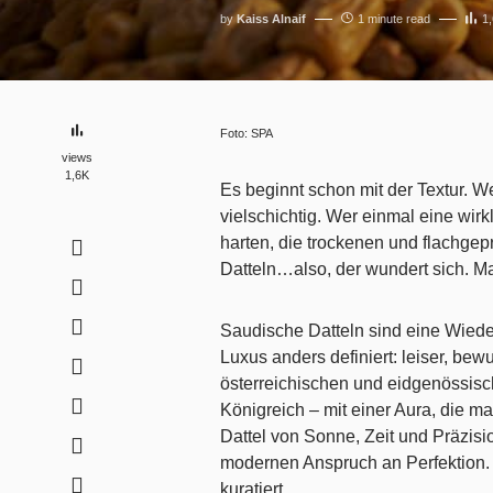
by
Kaiss Alnaif
1 minute read
1
Foto: SPA
views
1,6K
Es beginnt schon mit der Textur. We
vielschichtig. Wer einmal eine wirkl
harten, die trockenen und flachge
Datteln…also, der wundert sich. M
Saudische Datteln sind eine Wieder
Luxus anders definiert: leiser, bew
österreichischen und eidgenössis
Königreich – mit einer Aura, die m
Dattel von Sonne, Zeit und Präzisi
modernen Anspruch an Perfektion. W
kuratiert.