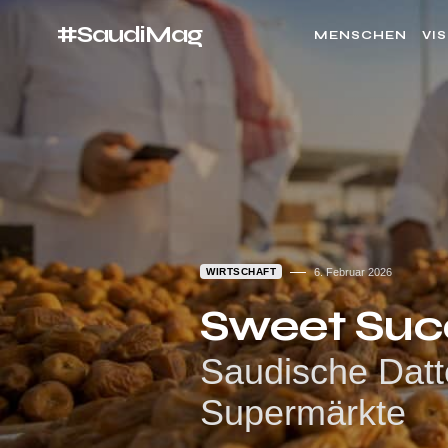
#SaudiMag
MENSCHEN
VI
WIRTSCHAFT
6. Februar 2026
Sweet Suc
Saudische Datt
Supermärkte