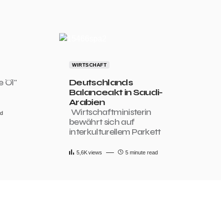
WIRTSCHAFT
e Öl"
Deutschlands
Balanceakt in Saudi-
Arabien
Wirtschaftministerin
ad
bewährt sich auf
interkulturellem Parkett
5,6K
views
5 minute read