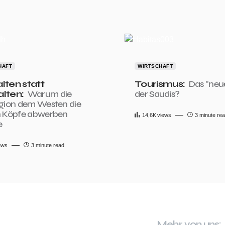
HAFT
WIRTSCHAFT
lten statt
Tourismus:
Das "neu
lten:
Warum die
der Saudis?
gion dem Westen die
n Köpfe abwerben
14,6K
views
3 minute re
e
ews
3 minute read
Mehr von uns: