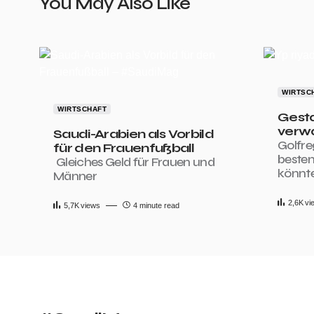
You May Also Like
WIRTSC
WIRTSCHAFT
Gesta
verwa
Saudi-Arabien als Vorbild
Golfre
für den Frauenfußball
beste
Gleiches Geld für Frauen und
könnt
Männer
2,6K
vi
5,7K
views
4 minute read