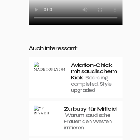
Auch interessant:
Aviation-Chick
mit saudischem
Kick
Boarding
completed, Style
upgraded
Zu busy für Mitleid
Warum saudische
Frauen den Westen
irritieren