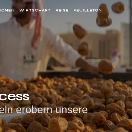
SIONEN
WIRTSCHAFT
REISE
FEUILLETON
cess
eln erobern unsere