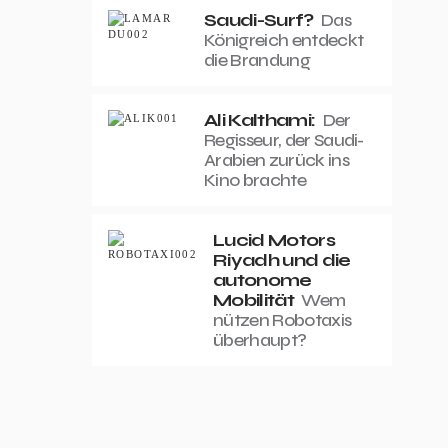
Saudi-Surf?
Das
Königreich entdeckt
die Brandung
Ali Kalthami:
Der
Regisseur, der Saudi-
Arabien zurück ins
Kino brachte
Lucid Motors
Riyadh und die
autonome
Mobilität
Wem
nützen Robotaxis
überhaupt?