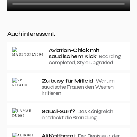
Auch interessant:
Aviation-Chick mit
saudischem Kick
Boarding
completed, Style upgraded
Zu busy für Mitleid
Warum
saudische Frauen den Westen
irritieren
Saudi-Surf?
Das Königreich
entdeckt die Brandung
Ali Kalthami:
Der Regisseur, der