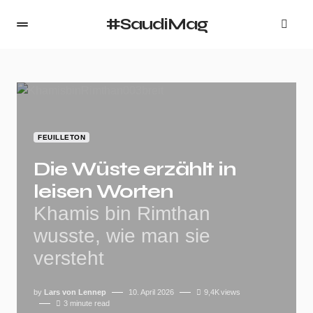
#SaudiMag
FEUILLETON
Die Wüste erzählt in
leisen Worten
Khamis bin Rimthan
wusste, wie man sie
versteht
by
Lars von Lennep
10. April 2026
9,4K
views
3 minute read