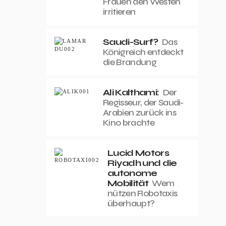
Frauen den Westen
irritieren
Saudi-Surf?
Das
Königreich entdeckt
die Brandung
Ali Kalthami:
Der
Regisseur, der Saudi-
Arabien zurück ins
Kino brachte
Lucid Motors
Riyadh und die
autonome
Mobilität
Wem
nützen Robotaxis
überhaupt?