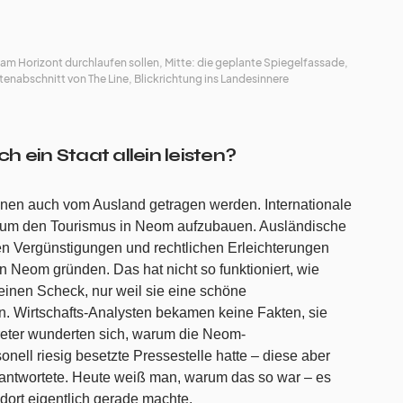
am Horizont durchlaufen sollen, Mitte: die geplante Spiegelfassade,
abschnitt von The Line, Blickrichtung ins Landesinnere
h ein Staat allein leisten?
ionen auch vom Ausland getragen werden. Internationale
 um den Tourismus in Neom aufzubauen. Ausländische
len Vergünstigungen und rechtlichen Erleichterungen
 Neom gründen. Das hat nicht so funktioniert, wie
einen Scheck, nur weil sie eine schöne
 Wirtschafts-Analysten bekamen keine Fakten, sie
reter wunderten sich, warum die Neom-
nell riesig besetzte Pressestelle hatte – diese aber
antwortete. Heute weiß man, warum das so war – es
ort eigentlich gerade machte.