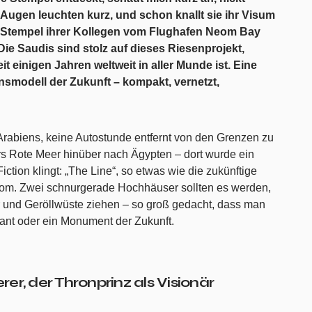
Augen leuchten kurz, und schon knallt sie ihr Visum
die Stempel ihrer Kollegen vom Flughafen Neom Bay
. Die Saudis sind stolz auf dieses Riesenprojekt,
t einigen Jahren weltweit in aller Munde ist. Eine
ensmodell der Zukunft – kompakt, vernetzt,
rabiens, keine Autostunde entfernt von den Grenzen zu
ers Rote Meer hinüber nach Ägypten – dort wurde ein
ction klingt: „The Line“, so etwas wie die zukünftige
eom. Zwei schnurgerade Hochhäuser sollten es werden,
er und Geröllwüste ziehen – so groß gedacht, dass man
ant oder ein Monument der Zukunft.
er, der Thronprinz als Visionär