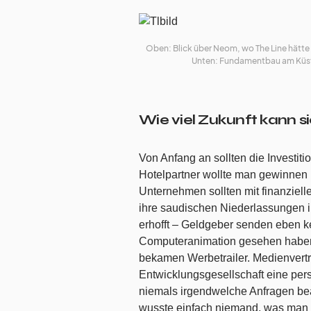
Oben: Blick über Neom, wo The Line hätte 
Unten: Fundamentbau am Küsten
Wie viel Zukunft kann sic
Von Anfang an sollten die Investit
Hotelpartner wollte man gewinnen
Unternehmen sollten mit finanziel
ihre saudischen Niederlassungen in
erhofft – Geldgeber senden eben k
Computeranimation gesehen haben.
bekamen Werbetrailer. Medienvert
Entwicklungsgesellschaft eine perso
niemals irgendwelche Anfragen be
wusste einfach niemand, was man d