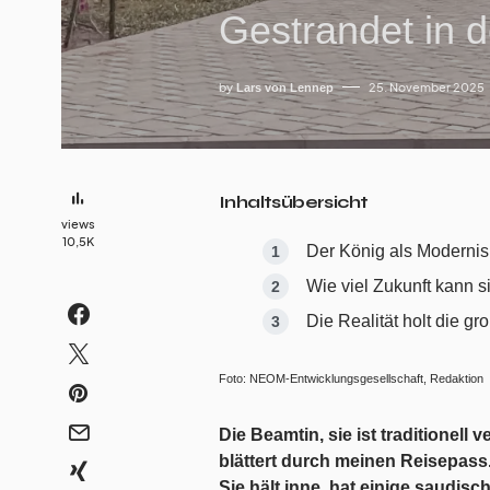
Gestrandet in 
by
25. November 2025
Lars von Lennep
Inhaltsübersicht
views
10,5K
Der König als Modernisi
Wie viel Zukunft kann si
Die Realität holt die g
Foto: NEOM-Entwicklungsgesellschaft, Redaktion
Die Beamtin, sie ist traditionell
blättert durch meinen Reisepass
Sie hält inne, hat einige saudisc