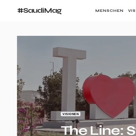
#SaudiMag
MENSCHEN
VI
VISIONEN
The Line: 