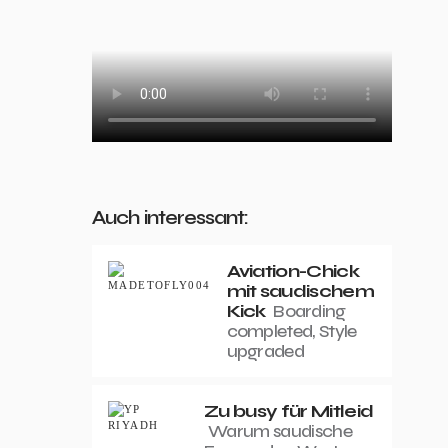
Auch interessant:
Aviation-Chick
mit saudischem
Kick
Boarding
completed, Style
upgraded
Zu busy für Mitleid
Warum saudische