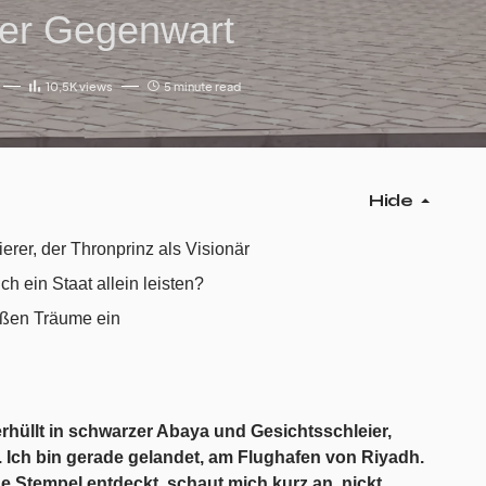
der Gegenwart
10,5K
views
5 minute read
Hide
erer, der Thronprinz als Visionär
ch ein Staat allein leisten?
roßen Träume ein
 verhüllt in schwarzer Abaya und Gesichtsschleier,
. Ich bin gerade gelandet, am Flughafen von Riyadh.
he Stempel entdeckt, schaut mich kurz an, nickt