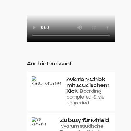
Auch interessant:
Aviation-Chick
mit saudischem
Kick
Boarding
completed, Style
upgraded
Zu busy für Mitleid
Warum saudische