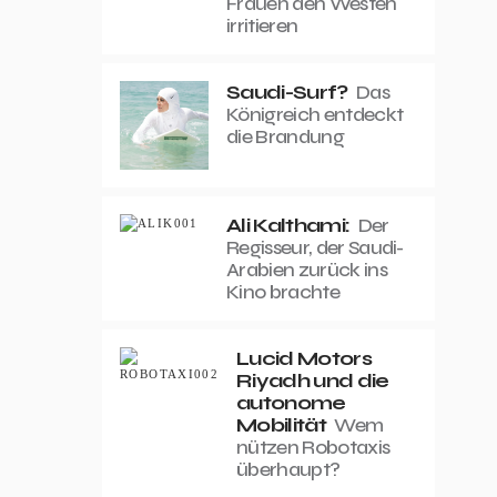
Frauen den Westen
irritieren
Saudi-Surf?
Das
Königreich entdeckt
die Brandung
Ali Kalthami:
Der
Regisseur, der Saudi-
Arabien zurück ins
Kino brachte
Lucid Motors
Riyadh und die
autonome
Mobilität
Wem
nützen Robotaxis
überhaupt?