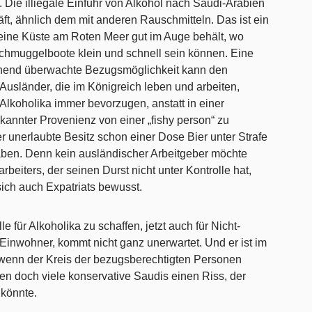
 Die illiegale Einfuhr von Alkohol nach Saudi-Arabien
äft, ähnlich dem mit anderen Rauschmitteln. Das ist ein
eine Küste am Roten Meer gut im Auge behält, wo
Schmuggelboote klein und schnell sein können. Eine
echend überwachte Bezugsmöglichkeit kann den
sländer, die im Königreich leben und arbeiten,
 Alkoholika immer bevorzugen, anstatt in einer
kannter Provenienz von einer „fishy person“ zu
 unerlaubte Besitz schon einer Dose Bier unter Strafe
en. Denn kein ausländischer Arbeitgeber möchte
eiters, der seinen Durst nicht unter Kontrolle hat,
ich auch Expatriats bewusst.
e für Alkoholika zu schaffen, jetzt auch für Nicht-
 Einwohner, kommt nicht ganz unerwartet. Und er ist im
 wenn der Kreis der bezugsberechtigten Personen
hen doch viele konservative Saudis einen Riss, der
könnte.