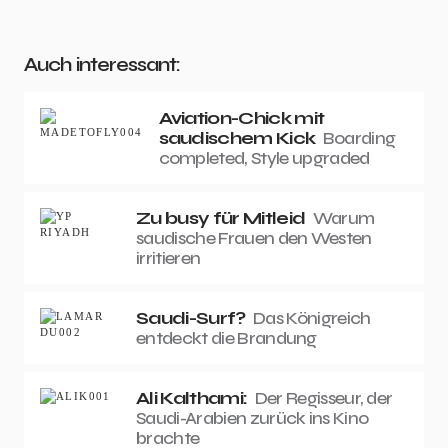
Auch interessant:
Aviation-Chick mit
saudischem Kick
Boarding
completed, Style upgraded
Zu busy für Mitleid
Warum
saudische Frauen den Westen
irritieren
Saudi-Surf?
Das Königreich
entdeckt die Brandung
Ali Kalthami:
Der Regisseur, der
Saudi-Arabien zurück ins Kino
brachte