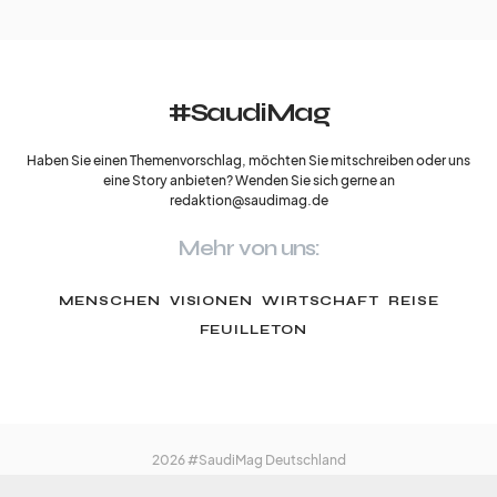
#SaudiMag
Haben Sie einen Themenvorschlag, möchten Sie mitschreiben oder uns
eine Story anbieten? Wenden Sie sich gerne an
redaktion@saudimag.de
Mehr von uns:
MENSCHEN
VISIONEN
WIRTSCHAFT
REISE
FEUILLETON
2026 #SaudiMag Deutschland