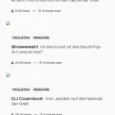
erreicht Raha Moharrak den Gipfel der Welt
14,1K
views
4 minute read
FEUILLETON
MENSCHEN
Shaweesh!
Ist das Kunst, ist das Saudi Pop-
Art, was ist das?
20,1K
views
4 minute read
FEUILLETON
MENSCHEN
DJ Cosmicat:
Von Jeddah auf die Festivals
der Welt
28,2K
views
6 minute read