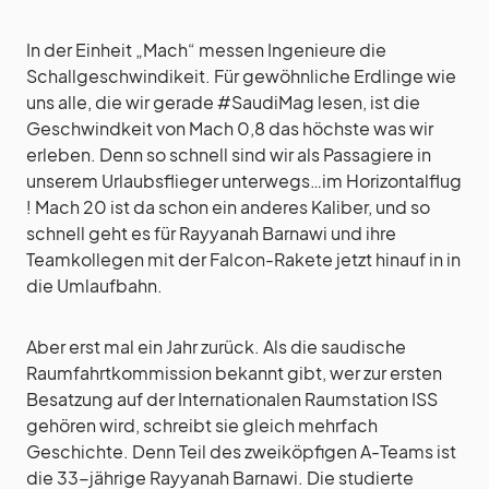
In der Einheit „Mach“ messen Ingenieure die
Schallgeschwindikeit. Für gewöhnliche Erdlinge wie
uns alle, die wir gerade #SaudiMag lesen, ist die
Geschwindkeit von Mach 0,8 das höchste was wir
erleben. Denn so schnell sind wir als Passagiere in
unserem Urlaubsflieger unterwegs…im Horizontalflug
! Mach 20 ist da schon ein anderes Kaliber, und so
schnell geht es für Rayyanah Barnawi und ihre
Teamkollegen mit der Falcon-Rakete jetzt hinauf in in
die Umlaufbahn.
Aber erst mal ein Jahr zurück. Als die saudische
Raumfahrtkommission bekannt gibt, wer zur ersten
Besatzung auf der Internationalen Raumstation ISS
gehören wird, schreibt sie gleich mehrfach
Geschichte. Denn Teil des zweiköpfigen A-Teams ist
die 33-jährige Rayyanah Barnawi. Die studierte