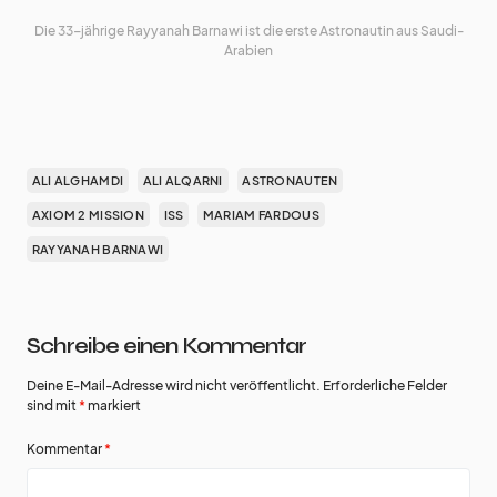
Die 33-jährige Rayyanah Barnawi ist die erste Astronautin aus Saudi-
Arabien
ALI ALGHAMDI
ALI ALQARNI
ASTRONAUTEN
AXIOM 2 MISSION
ISS
MARIAM FARDOUS
RAYYANAH BARNAWI
Schreibe einen Kommentar
Deine E-Mail-Adresse wird nicht veröffentlicht.
Erforderliche Felder
sind mit
*
markiert
Kommentar
*