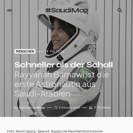
#SaudiMag
19. Mai 2023
MENSCHEN
Schneller als der Schall
Rayyanah Barnawi ist die
erste Astronautin aus
Saudi-Arabien
by
Lars von Lennep
2 minute read
11,7K
views
Foto: Axiom Space, SpaceX, Saudische Raumfahrtkommission