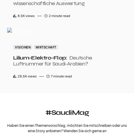
wissenschaftliche Auswertung
8,5K
views
2 minute read
VISIONEN
WIRTSCHAFT
Lilium-Elektro-Flop:
Deutsche
Luftnummer für Saudi-Arabien?
28,5K
views
7 minute read
#SaudiMag
Haben Sie einen Themenvorschlag, möchten Sie mitschreiben oder uns
eine Story anbieten? Wenden Sie sich gerne an