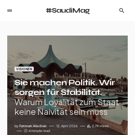
#SaudiMag
VISIONEN
Sie machen Politik. Wir
sorgen für Stabilität.
Warum Loyalität zum Staat
keine Naivität sein muss
by
Fatimah AbuSrair
12. April 2026
2,7K
views
4 minute read