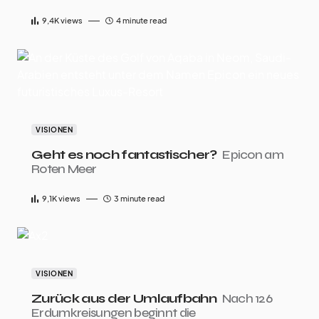
9,4K
views
4 minute read
VISIONEN
Geht es noch fantastischer?
Epicon am
Roten Meer
9,1K
views
3 minute read
VISIONEN
Zurück aus der Umlaufbahn
Nach 126
Erdumkreisungen beginnt die