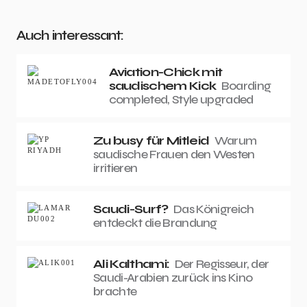
Auch interessant:
Aviation-Chick mit
saudischem Kick
Boarding
completed, Style upgraded
Zu busy für Mitleid
Warum
saudische Frauen den Westen
irritieren
Saudi-Surf?
Das Königreich
entdeckt die Brandung
Ali Kalthami:
Der Regisseur, der
Saudi-Arabien zurück ins Kino
brachte