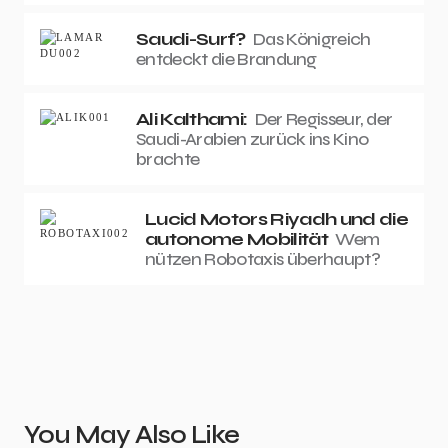
Saudi-Surf?
Das Königreich
entdeckt die Brandung
Ali Kalthami:
Der Regisseur, der
Saudi-Arabien zurück ins Kino
brachte
Lucid Motors Riyadh und die
autonome Mobilität
Wem
nützen Robotaxis überhaupt?
You May Also Like