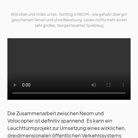
Bild oben und Video unten: Testflug in NEOM – wie gehabt über gut
gesichertem Terrain und ohne Besatzung. Leider nichts mehr als ein
sehr großes, ferngesteuertes Spielzeug
Die Zusammenarbeit zwischen Neom und
Volocopter ist definitiv spannend. Es kann ein
Leuchtturmprojekt zur Umsetzung eines wirklichen,
dreidimensionalen öffentlichen Verkehrssystems