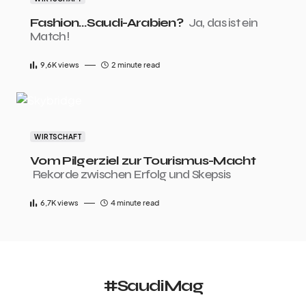
Fashion…Saudi-Arabien?
Ja, das ist ein
Match!
9,6K
views
2 minute read
WIRTSCHAFT
Vom Pilgerziel zur Tourismus-Macht
Rekorde zwischen Erfolg und Skepsis
6,7K
views
4 minute read
#SaudiMag