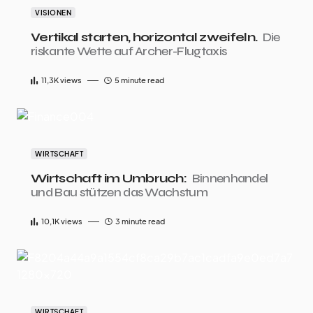
VISIONEN
Vertikal starten, horizontal zweifeln.
Die
riskante Wette auf Archer-Flugtaxis
11,3K
views
5 minute read
WIRTSCHAFT
Wirtschaft im Umbruch:
Binnenhandel
und Bau stützen das Wachstum
10,1K
views
3 minute read
WIRTSCHAFT