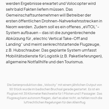
werden Ergebnisse erwartet und Volocopter wird
sehr bald Fakten liefern müssen. Das
Gemeinschaftsunternehmen will Betreiber der
ersten öffentlichen Drohnen-Nahverkehrsstrecken in
Neom werden. Zudem soll es ein offenes „eVTOL“-
System aufbauen – das ist die zungenbrechende
Abkürzung für „electric Vertical Take-Off and
Landing“ und meint senkrechtstartende Flugzeuge,
z.B. Hubschrauber. Das geplante System umfasst
Mobilitätsdienste für Logistik (z.B. Paketlieferungen),
allgemeine Notfallhilfe und den Tourismus.
Die Serienproduktion des „Volocity“ mit einem jährlichen Output von
50 Stück wurde im badischen Bruchsal gerade gestartet. Es ist ein
Flugtaxi mit 35 Kilometer Reichweite für 1 Piloten und 1 Passagier. Das
Flugzeug kann autonom fliegen, darf es aber nicht; es fehlen noch die
luftrechtlichen Regelungen für den Alleinflug