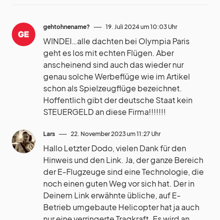
gehtohnename?
19. Juli 2024 um 10:03 Uhr
WINDEI…alle dachten bei Olympia Paris
geht es los mit echten Flügen. Aber
anscheinend sind auch das wieder nur
genau solche Werbeflüge wie im Artikel
schon als Spielzeugflüge bezeichnet.
Hoffentlich gibt der deutsche Staat kein
STEUERGELD an diese Firma!!!!!!!
Lars
22. November 2023 um 11:27 Uhr
Hallo Letzter Dodo, vielen Dank für den
Hinweis und den Link. Ja, der ganze Bereich
der E-Flugzeuge sind eine Technologie, die
noch einen guten Weg vor sich hat. Der in
Deinem Link erwähnte übliche, auf E-
Betrieb umgebaute Helicopter hat ja auch
nur eine verringerte Tragkraft. Es wird an