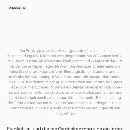
WEBSEITE
Der Prototyp eines Viersitzers (ganz oben), der mit einer
Batterieladung 100 Kilometer weit fliegen kann, hat 2022 einen fast 3-
minütigen Testflug absolviert und blieb damit rund 6x länger in der Luft
als der beste Papierflieger der Welt. Der Viersitzer ist viele Jahre von
einer Serienproduktion entfernt. Eine Logistik- und Lastendrone ist
mehr als eine aufgepumpte Standarddrone – sie transportiert Lasten
bis zu 200 Kilogramm, fliegt 40 Kilometer weit und ist für autonomes
Fliegen optimiert. Dieses Muster ist ein Derivat der eigenen Taxidrone –
keine Sitze, keine Gondel stattdessen eine solide Lastaufnahme – und
damit technisch bereits einsetzbar. Sie ist eine echte Pionierleistung
der Firma Volocopter mit Wurzeln in Deutschland. Allerdings: Es fehlen
international auch hier die rechtlichen Rahmenbedingungen für den
Flugbetrieb
Fraglich ist, und diesen Gedanken mag sich ein jeder