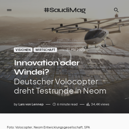
#SaudiMag
31. Mai 2023
VISIONEN
WIRTSCHAFT
Innovation oder
Windei?
Deutscher Volocopter
dreht Testrunde in Neom
by
Lars von Lennep
6 minute read
34,4K
views
Foto: Volocopter, Neom Entwicklungsgesellschaft, SPA