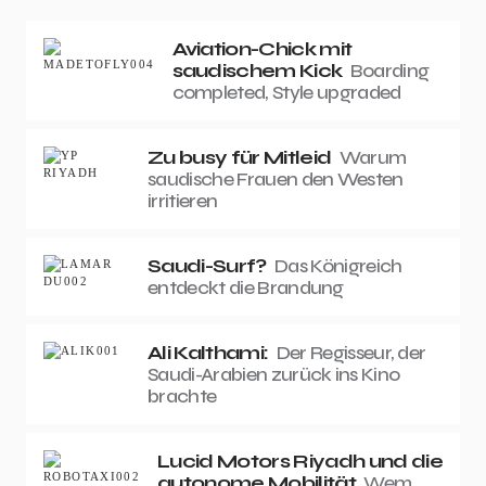
Aviation-Chick mit
saudischem Kick
Boarding
completed, Style upgraded
Zu busy für Mitleid
Warum
saudische Frauen den Westen
irritieren
Saudi-Surf?
Das Königreich
entdeckt die Brandung
Ali Kalthami:
Der Regisseur, der
Saudi-Arabien zurück ins Kino
brachte
Lucid Motors Riyadh und die
autonome Mobilität
Wem