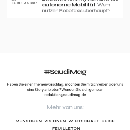
autonome Mobilität
Wem
nützen Robotaxis überhaupt?
#SaudiMag
Haben Sie einen Themenvorschlag, möchten Sie mitschreiben oder uns
eine Story anbieten? Wenden Sie sich gerne an
redaktion@saudimag.de
Mehr von uns:
MENSCHEN
VISIONEN
WIRTSCHAFT
REISE
FEUILLETON