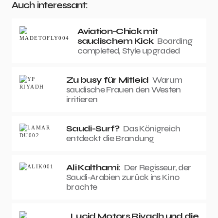
Auch interessant:
Aviation-Chick mit
saudischem Kick
Boarding
completed, Style upgraded
Zu busy für Mitleid
Warum
saudische Frauen den Westen
irritieren
Saudi-Surf?
Das Königreich
entdeckt die Brandung
Ali Kalthami:
Der Regisseur, der
Saudi-Arabien zurück ins Kino
brachte
Lucid Motors Riyadh und die