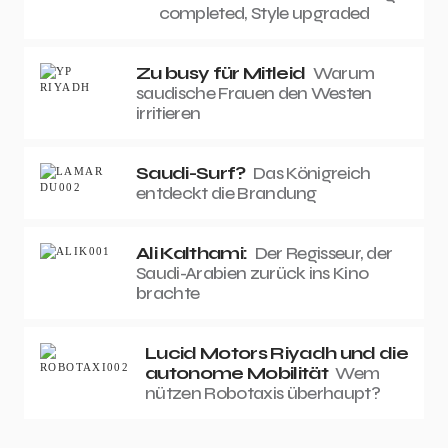
completed, Style upgraded
Zu busy für Mitleid
Warum
saudische Frauen den Westen
irritieren
Saudi-Surf?
Das Königreich
entdeckt die Brandung
Ali Kalthami:
Der Regisseur, der
Saudi-Arabien zurück ins Kino
brachte
Lucid Motors Riyadh und die
autonome Mobilität
Wem
nützen Robotaxis überhaupt?