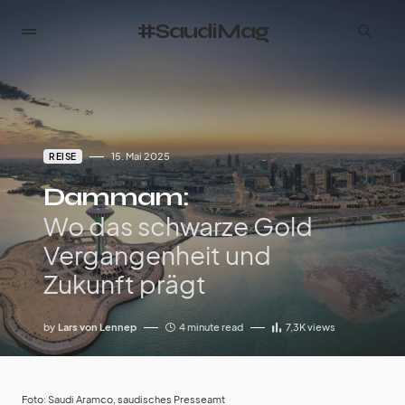
#SaudiMag
15. Mai 2025
REISE
Dammam:
Wo das schwarze Gold
Vergangenheit und
Zukunft prägt
by
Lars von Lennep
4 minute read
7,3K
views
Foto: Saudi Aramco, saudisches Presseamt