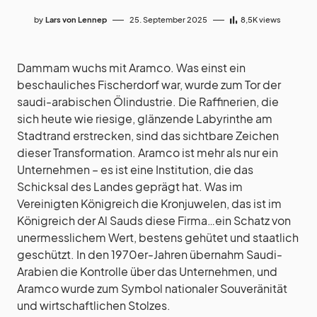
by
Lars von Lennep
25. September 2025
8,5K
views
Dammam wuchs mit Aramco. Was einst ein
beschauliches Fischerdorf war, wurde zum Tor der
saudi-arabischen Ölindustrie. Die Raffinerien, die
sich heute wie riesige, glänzende Labyrinthe am
Stadtrand erstrecken, sind das sichtbare Zeichen
dieser Transformation. Aramco ist mehr als nur ein
Unternehmen – es ist eine Institution, die das
Schicksal des Landes geprägt hat. Was im
Vereinigten Königreich die Kronjuwelen, das ist im
Königreich der Al Sauds diese Firma…ein Schatz von
unermesslichem Wert, bestens gehütet und staatlich
geschützt. In den 1970er-Jahren übernahm Saudi-
Arabien die Kontrolle über das Unternehmen, und
Aramco wurde zum Symbol nationaler Souveränität
und wirtschaftlichen Stolzes.