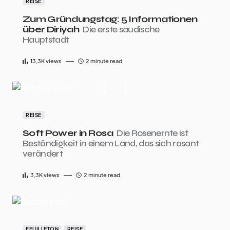
REISE
Zum Gründungstag: 5 Informationen
über Diriyah
Die erste saudische
Hauptstadt
13,3K
views
2 minute read
REISE
Soft Power in Rosa
Die Rosenernte ist
Beständigkeit in einem Land, das sich rasant
verändert
3,3K
views
2 minute read
FEUILLETON
REISE