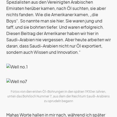
Spezialisten aus den Vereinigten Arabischen
Emiraten herüber kamen, nach Öl suchten, sie aber
nichts fanden. Wie die Amerikaner kamen, „die
Boys“. So nannte man sie hier. Sie waren jung und
taff, und sie bohrten tiefer. Und waren erfolgreich.
Diesen Beitrag der Amerikaner haben wir hier in
Saudi-Arabien nie vergessen. Aber heute arbeiten wir
daran, dass Saudi-Arabien nicht nur Öl exportiert,
sondern auch Wissen und Innovation.“
Fotos von den ersten Öl-Bohrungen in den späten 1930er Jahren,
unten das Bohrloch Nummer 7, aus dem der Reichtum Saudi-Arabiens
zu sprudeln begann
Mahas Worte hallen in mir nach, während ich später