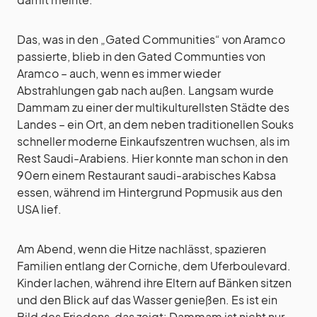
Das, was in den „Gated Communities“ von Aramco
passierte, blieb in den Gated Communties von
Aramco – auch, wenn es immer wieder
Abstrahlungen gab nach außen. Langsam wurde
Dammam zu einer der multikulturellsten Städte des
Landes – ein Ort, an dem neben traditionellen Souks
schneller moderne Einkaufszentren wuchsen, als im
Rest Saudi-Arabiens. Hier konnte man schon in den
90ern einem Restaurant saudi-arabisches Kabsa
essen, während im Hintergrund Popmusik aus den
USA lief.
Am Abend, wenn die Hitze nachlässt, spazieren
Familien entlang der Corniche, dem Uferboulevard.
Kinder lachen, während ihre Eltern auf Bänken sitzen
und den Blick auf das Wasser genießen. Es ist ein
Bild des Friedens, das zeigt: Dammam ist nicht nur