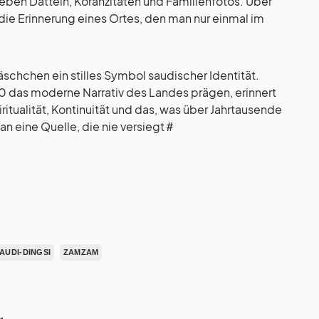
eben Datteln, Koranzitaten und Familienfotos. Über
die Erinnerung eines Ortes, den man nur einmal im
läschchen ein stilles Symbol saudischer Identität.
 das moderne Narrativ des Landes prägen, erinnert
itualität, Kontinuität und das, was über Jahrtausende
an eine Quelle, die nie versiegt
#
AUDI-DINGSI
ZAMZAM