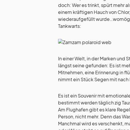
doch: Wer es trinkt, spürt mehr 
einem kräftigen Hauch von Chlor
wiederaufgefüllt wurde…womöglic
Tankwarts:
In einer Welt, in der Marken und
längst seine gefunden: Es ist meh
Mitnehmen, eine Erinnerung in fl
nimmt ein Stück Segen mit nach
Es ist ein Souvenir mit emotional
bestimmt werden täglich zig Tau
Am Flughafen gibt es klare Regeln
Person, nicht mehr. Denn das Wass
Manchmal wird es verschenkt, 