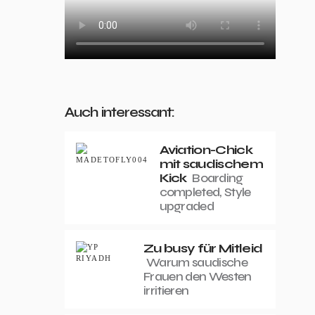
Auch interessant:
Aviation-Chick
mit saudischem
Kick
Boarding
completed, Style
upgraded
Zu busy für Mitleid
Warum saudische
Frauen den Westen
irritieren