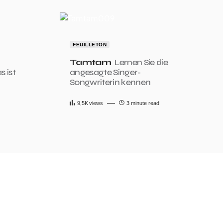
FEUILLETON
Tamtam
Lernen Sie die
s ist
angesagte Singer-
Songwriterin kennen
9,5K
views
3 minute read