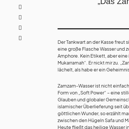
„Das Za
Der Tankwart an der Kasse freut s
eine große Flasche Wasser und zw
Amphore. Kein Etikett, aber eine 
Mukarramah“. Er nickt mir zu. „Z
lächelt, als habe er ein Geheimni
Zamzam-Wasser ist nicht einfach 
Form von „Soft Power“ – eine st
Glauben und globaler Gemeinscha
islamischer Überlieferung seit 
göttlichen Wunder, so erzählt ma
zwischen den Hügeln Safa und Ma
Heute fließt das heilige Wasser i