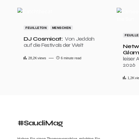
FEUILLETON
MENSCHEN
FEUILL
DJ Cosmicat:
Von Jeddah
auf die Festivals der Welt
Netwo
Glam
leiser 
28,2K
views
6 minute read
2026
1,2K
vi
#SaudiMag