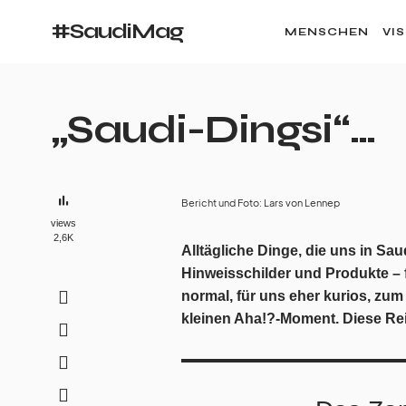
#SaudiMag
MENSCHEN
VI
„Saudi-Dingsi“…
Bericht und Foto: Lars von Lennep
views
2,6K
Alltägliche Dinge, die uns in S
Hinweisschilder und Produkte – 
normal, für uns eher kurios, zu
kleinen Aha!?-Moment. Diese Reih