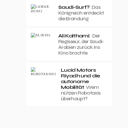
Saudi-Surf?
Das
Königreich entdeckt
die Brandung
Ali Kalthami:
Der
Regisseur, der Saudi-
Arabien zurück ins
Kino brachte
Lucid Motors
Riyadh und die
autonome
Mobilität
Wem
nützen Robotaxis
überhaupt?