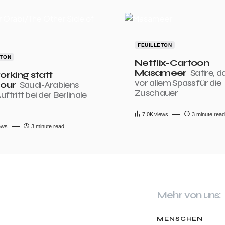
FEUILLETON
ETON
Netflix-Cartoon
Masameer
Satire, da
rking statt
vor allem Spass für die
our
Saudi-Arabiens
Zuschauer
Auftritt bei der Berlinale
7,0K
views
3 minute read
ews
3 minute read
Mehr von uns:
MENSCHEN