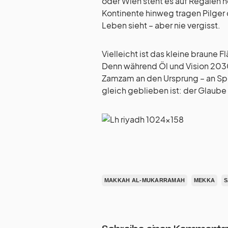
oder Wien steht es auf Regalen n
Kontinente hinweg tragen Pilger 
Leben sieht – aber nie vergisst.
Vielleicht ist das kleine braune F
Denn während Öl und Vision 2030
Zamzam an den Ursprung – an Spir
gleich geblieben ist: der Glaube 
MAKKAH AL-MUKARRAMAH
MEKKA
S