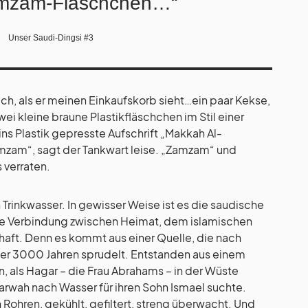
mzam-Fläschchen…“
Unser Saudi-Dingsi #3
ich, als er meinen Einkaufskorb sieht…ein paar Kekse,
ei kleine braune Plastikfläschchen im Stil einer
ins Plastik gepresste Aufschrift „Makkah Al-
amzam“, sagt der Tankwart leise. „Zamzam“ und
s verraten.
Trinkwasser. In gewisser Weise ist es die saudische
ille Verbindung zwischen Heimat, dem islamischen
ft. Denn es kommt aus einer Quelle, die nach
über 3000 Jahren sprudelt. Entstanden aus einem
n, als Hagar – die Frau Abrahams – in der Wüste
rwah nach Wasser für ihren Sohn Ismael suchte.
n Rohren, gekühlt, gefiltert, streng überwacht. Und