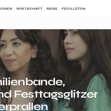
SIONEN
WIRTSCHAFT
REISE
FEUILLETON
lienbande,
nd Festtagsglitzer
rprallen