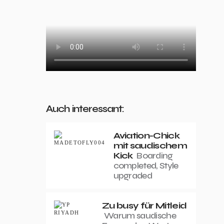
Auch interessant:
Aviation-Chick
mit saudischem
Kick
Boarding
completed, Style
upgraded
Zu busy für Mitleid
Warum saudische