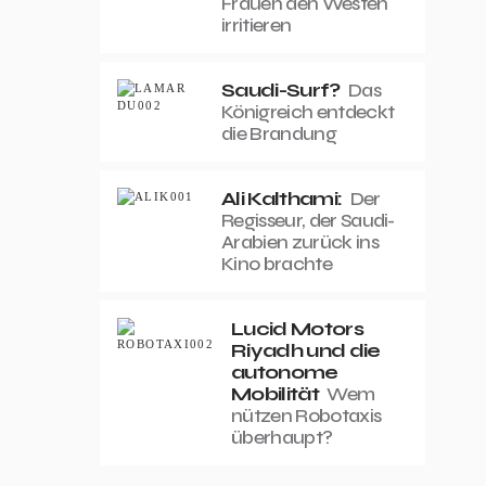
Frauen den Westen
irritieren
Saudi-Surf?
Das
Königreich entdeckt
die Brandung
Ali Kalthami:
Der
Regisseur, der Saudi-
Arabien zurück ins
Kino brachte
Lucid Motors
Riyadh und die
autonome
Mobilität
Wem
nützen Robotaxis
überhaupt?