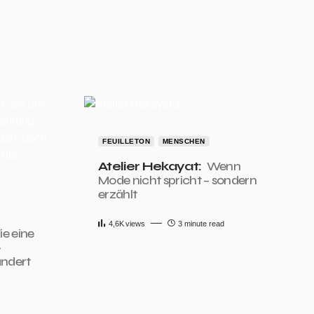
FEUILLETON
MENSCHEN
Atelier Hekayat:
Wenn
Mode nicht spricht – sondern
erzählt
4,6K
views
3 minute read
e eine
-
ändert