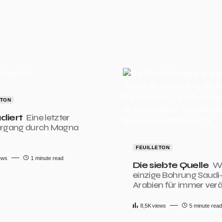
ETON
diert
Eine letzter
ergang durch Magna
FEUILLETON
ews
1 minute read
Die siebte Quelle
Wi
einzige Bohrung Saudi
Arabien für immer ver
8,5K
views
5 minute read