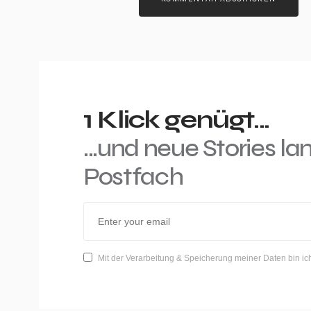
1 Klick genügt...
...und neue Stories la
Postfach
Mit der Verarbeitung & Speicherung meiner Daten bin ic