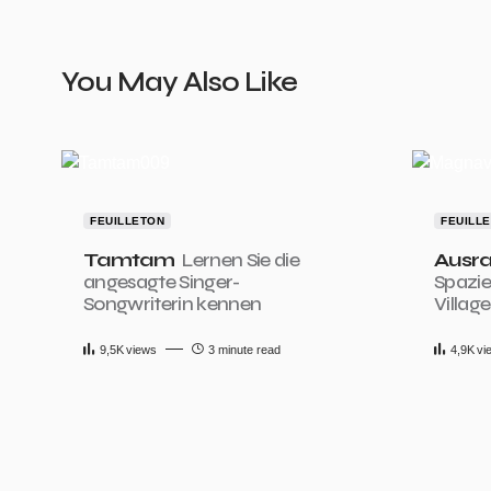
You May Also Like
31
FEUILLETON
FEUILL
Tamtam
Lernen Sie die
Ausra
angesagte Singer-
Spazi
Songwriterin kennen
Village
9,5K
views
3 minute read
4,9K
vi