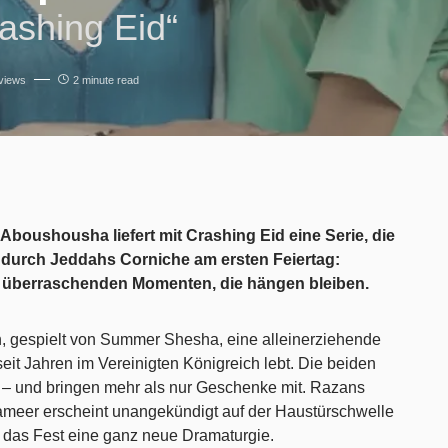
rashing Eid“
views
2 minute read
boushousha liefert mit Crashing Eid eine Serie, die
g durch Jeddahs Corniche am ersten Feiertag:
mit überraschenden Momenten, die hängen bleiben.
an, gespielt von Summer Shesha, eine alleinerziehende
 seit Jahren im Vereinigten Königreich lebt. Die beiden
 – und bringen mehr als nur Geschenke mit. Razans
 Sameer erscheint unangekündigt auf der Haustürschwelle
t das Fest eine ganz neue Dramaturgie.