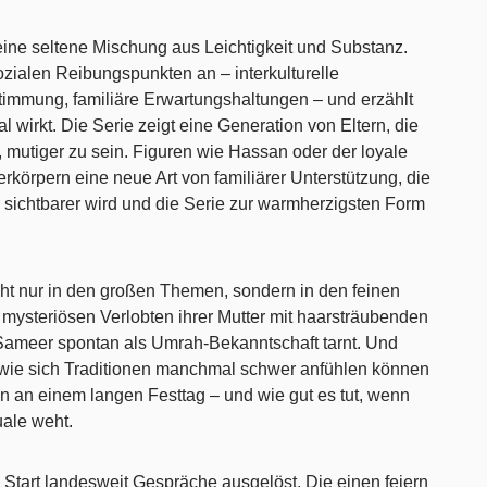
eine seltene Mischung aus Leichtigkeit und Substanz.
zialen Reibungspunkten an – interkulturelle
immung, familiäre Erwartungshaltungen – und erzählt
l wirkt. Die Serie zeigt eine Generation von Eltern, die
, mutiger zu sein. Figuren wie Hassan oder der loyale
rkörpern eine neue Art von familiärer Unterstützung, die
sichtbarer wird und die Serie zur warmherzigsten Form
icht nur in den großen Themen, sondern in den feinen
 mysteriösen Verlobten ihrer Mutter mit haarsträubenden
Sameer spontan als Umrah-Bekanntschaft tarnt. Und
wie sich Traditionen manchmal schwer anfühlen können
en an einem langen Festtag – und wie gut es tut, wenn
uale weht.
 Start landesweit Gespräche ausgelöst. Die einen feiern