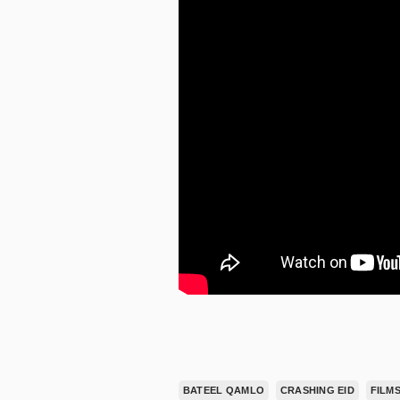
BATEEL QAMLO
CRASHING EID
FILM