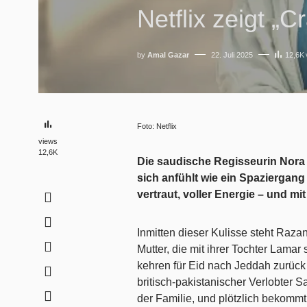
Netflix zeigt „C
by
Amal Gazar
22. Juli 2025
12,6K
Foto: Netflix
views
12,6K
Die saudische Regisseurin Nora A
sich anfühlt wie ein Spaziergan
vertraut, voller Energie – und 
Inmitten dieser Kulisse steht Raz
Mutter, die mit ihrer Tochter Lamar
kehren für Eid nach Jeddah zurück
britisch-pakistanischer Verlobter
der Familie, und plötzlich bekomm