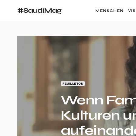
#SaudiMag
MENSCHEN
VI
FEUILLETON
Wenn Fami
Kulturen u
aufeinande