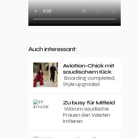
Auch interessant:
Aviation-Chick mit
saudischem Kick
Boarding completed,
Style upgraded
Zu busy für Mitleid
Warum saudische
Frauen den Westen
irritieren