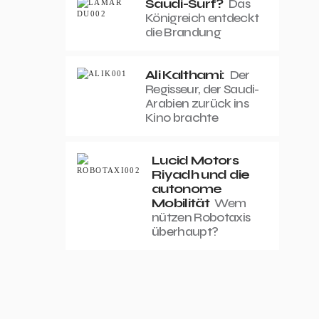
Saudi-Surf?
Das
Königreich entdeckt
die Brandung
Ali Kalthami:
Der
Regisseur, der Saudi-
Arabien zurück ins
Kino brachte
Lucid Motors
Riyadh und die
autonome
Mobilität
Wem
nützen Robotaxis
überhaupt?