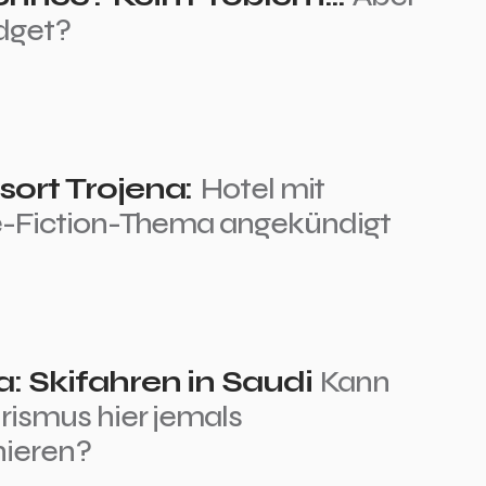
dget?
sort Trojena:
Hotel mit
-Fiction-Thema angekündigt
a: Skifahren in Saudi
Kann
rismus hier jemals
nieren?