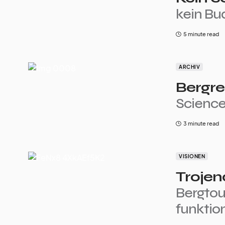
kein Bu
5 minute read
ARCHIV
Bergre
Science
3 minute read
VISIONEN
Trojen
Bergtou
funktio