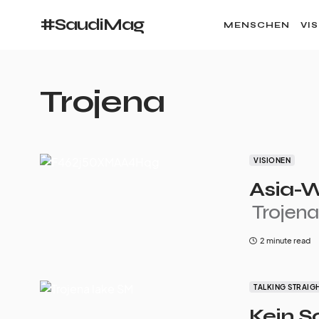
#SaudiMag
MENSCHEN
VI
Trojena
VISIONEN
Asia-W
Trojena
2 minute read
TALKING STRAIG
Kein S