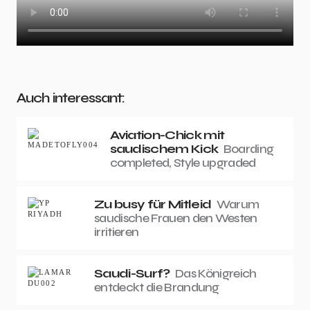
Auch interessant:
Aviation-Chick mit
saudischem Kick
Boarding
completed, Style upgraded
Zu busy für Mitleid
Warum
saudische Frauen den Westen
irritieren
Saudi-Surf?
Das Königreich
entdeckt die Brandung