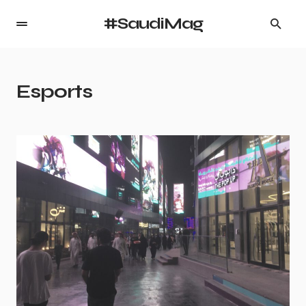
#SaudiMag
Esports