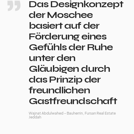
Das Designkonzept
der Moschee
basiert auf der
Förderung eines
Gefühls der Ruhe
unter den
Gläubigen durch
das Prinzip der
freundlichen
Gastfreundschaft
Wajnat Abdulwahed – Bauherrin, Fursan Real Estate
Jeddah