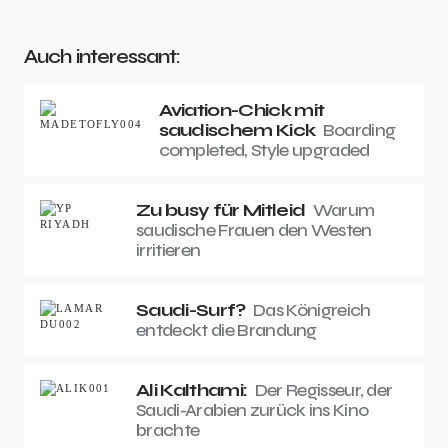
Auch interessant:
Aviation-Chick mit
saudischem Kick
Boarding
completed, Style upgraded
Zu busy für Mitleid
Warum
saudische Frauen den Westen
irritieren
Saudi-Surf?
Das Königreich
entdeckt die Brandung
Ali Kalthami:
Der Regisseur, der
Saudi-Arabien zurück ins Kino
brachte