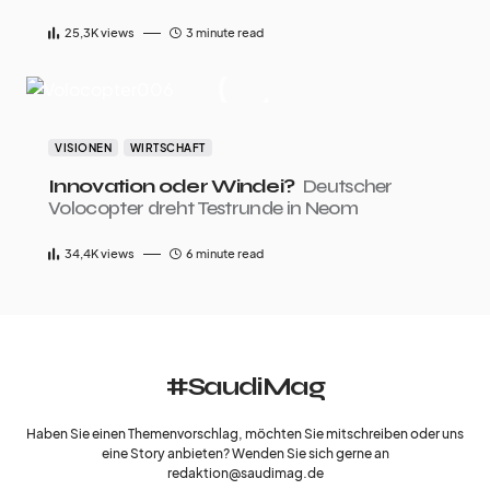
25,3K
views
3 minute read
VISIONEN
WIRTSCHAFT
Innovation oder Windei?
Deutscher
Volocopter dreht Testrunde in Neom
34,4K
views
6 minute read
#SaudiMag
Haben Sie einen Themenvorschlag, möchten Sie mitschreiben oder uns
eine Story anbieten? Wenden Sie sich gerne an
redaktion@saudimag.de