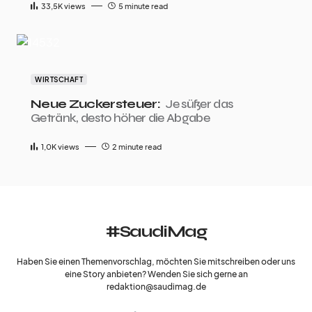
33,5K
views
5 minute read
WIRTSCHAFT
Neue Zuckersteuer:
Je süßer das
Getränk, desto höher die Abgabe
1,0K
views
2 minute read
#SaudiMag
Haben Sie einen Themenvorschlag, möchten Sie mitschreiben oder uns
eine Story anbieten? Wenden Sie sich gerne an
redaktion@saudimag.de