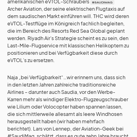
amerikanischen eVTOL-Schraubers
#SAUDIMAG
Archer Aviation, der seine elektrischen Flugtaxis auf
dem saudischen Markt einführen will. THC wird deren
eVTOL-Testflüge im Königreich fachlich begleiten,
die im Bereich des Resorts Red Sea Global geplant
werden. Riyadh Air’s Strategie scheint es zu sein, den
Last-Mile-Flugservice mit klassischen Helikoptern zu
positionieren und bei Verfügbarkeit diese durch
eVTOL’s zu ersetzen.
Naja „bei Verfügbarkeit“…wir erinnern uns, dass sich
in den letzten Jahren zahlreiche traditionsreiche
Airlines – darunter auch Saudia, vor den Werbe-
Karren mehr als windiger Elektro-Flugzeugschrauber
wie Lilium oder Volocopter haben spannen lassen,
die sich mittlerweile allesamt als leere Windhosen
herausgestellt haben (wir haben mehrfach
berichtet). Lars von Lennep, der Aviation-Geek bei
#SaudiMag, schätzt, dass es gute zehn Jahre braucht,