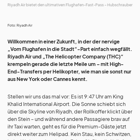
Riyadh Air bietet den ultimativen Flughafen-Fast-Pass – Hubschrauber
Foto: Riyadh Air
Willkommen in einer Zukunft, in der der nervige
„Vom Flughafen in die Stadt“-Part einfach wegfällt.
Riyadh Air und „The Helicopter Company (THC)“
krempeln gerade die letzte Meile um – mit High-
End-Transfers per Helikopter, wie man sie sonst nur
aus New York oder Cannes kennt.
Stellen wir uns das mal vor: Es ist 9:47 Uhr am King
Khalid International Airport. Die Sonne schiebt sich
über die Skyline von Riyadh, der Rollkoffer klickt über
den Stein – und während andere Passagiere brav auf
ihr Taxi warten, geht es für die Premium-Gäste jetzt
direkt weiter zum Helipad. Kein Stau, kein Schwitzen,