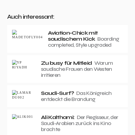
Auch interessant:
Aviation-Chick mit
saudischem Kick
Boarding
completed, Style upgraded
Zu busy für Mitleid
Warum
saudische Frauen den Westen
irritieren
Saudi-Surf?
Das Königreich
entdeckt die Brandung
Ali Kalthami:
Der Regisseur, der
Saudi-Arabien zurück ins Kino
brachte