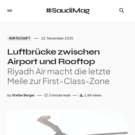
#SaudiMag
22. November 2025
WIRTSCHAFT
Luftbrücke zwischen
Airport und Rooftop
Riyadh Air macht die letzte
Meile zur First-Class-Zone
by
Stefan Berger
3 minute read
2,6K
views