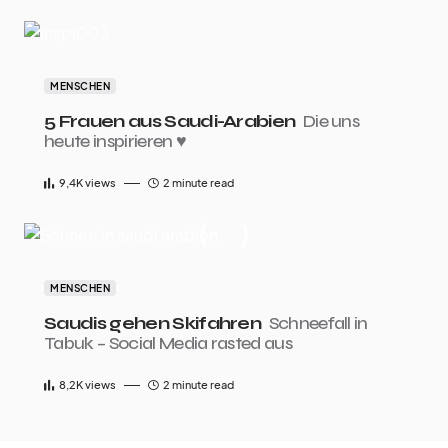
MENSCHEN
5 Frauen aus Saudi-Arabien
Die uns
heute inspirieren ♥︎
9,4K
views
2 minute read
MENSCHEN
Saudis gehen Skifahren
Schneefall in
Tabuk – Social Media rasted aus
8,2K
views
2 minute read