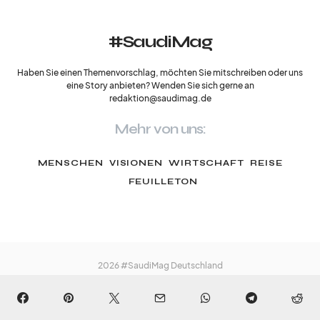
#SaudiMag
Haben Sie einen Themenvorschlag, möchten Sie mitschreiben oder uns
eine Story anbieten? Wenden Sie sich gerne an
redaktion@saudimag.de
Mehr von uns:
MENSCHEN
VISIONEN
WIRTSCHAFT
REISE
FEUILLETON
2026 #SaudiMag Deutschland
Impressum & Datenschutzerklärung