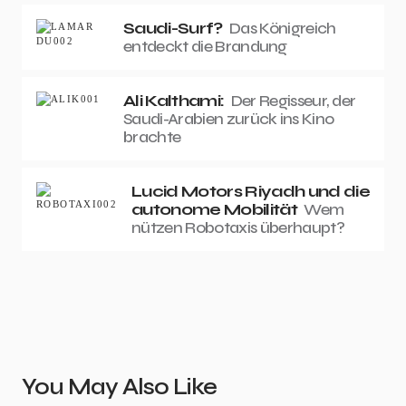
Saudi-Surf?
Das Königreich
entdeckt die Brandung
Ali Kalthami:
Der Regisseur, der
Saudi-Arabien zurück ins Kino
brachte
Lucid Motors Riyadh und die
autonome Mobilität
Wem
nützen Robotaxis überhaupt?
You May Also Like