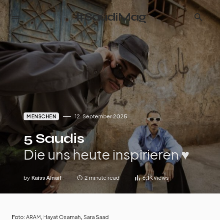
#SaudiMag
12. September 2025
MENSCHEN
5 Saudis
Die uns heute inspirieren ♥︎
by
Kaiss Alnaif
2 minute read
6,1K
views
Foto: ARAM, Hayat Osamah
,
Sara Saad