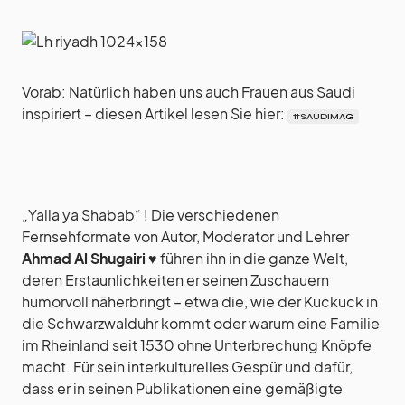
Vorab: Natürlich haben uns auch Frauen aus Saudi
inspiriert – diesen Artikel lesen Sie hier:
#SAUDIMA
G
„Yalla ya Shabab“ ! Die verschiedenen
Fernsehformate von Autor, Moderator und Lehrer
Ahmad Al Shugairi
♥︎ führen ihn in die ganze Welt,
deren Erstaunlichkeiten er seinen Zuschauern
humorvoll näherbringt – etwa die, wie der Kuckuck in
die Schwarzwalduhr kommt oder warum eine Familie
im Rheinland seit 1530 ohne Unterbrechung Knöpfe
macht. Für sein interkulturelles Gespür und dafür,
dass er in seinen Publikationen eine gemäßigte