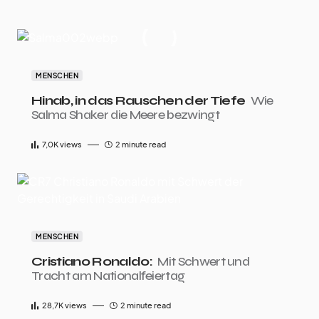
MENSCHEN
Hinab, in das Rauschen der Tiefe
Wie
Salma Shaker die Meere bezwingt
7,0K
views
2 minute read
MENSCHEN
Cristiano Ronaldo:
Mit Schwert und
Tracht am Nationalfeiertag
28,7K
views
2 minute read