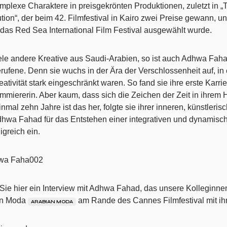
mplexe Charaktere in preisgekrönten Produktionen, zuletzt in 
tion“, der beim 42. Filmfestival in Kairo zwei Preise gewann, un
r das Red Sea International Film Festival ausgewählt wurde.
ele andere Kreative aus Saudi-Arabien, so ist auch Adhwa Fah
rufene. Denn sie wuchs in der Ära der Verschlossenheit auf, in e
ativität stark eingeschränkt waren. So fand sie ihre erste Karri
mmiererin. Aber kaum, dass sich die Zeichen der Zeit in ihrem 
inmal zehn Jahre ist das her, folgte sie ihrer inneren, künstler
dhwa Fahad für das Entstehen einer integrativen und dynamisch
igreich ein.
Sie hier ein Interview mit Adhwa Fahad, das unsere Kollegin
an Moda
am Rande des Cannes Filmfestival mit ihr
ARABIAN MODA