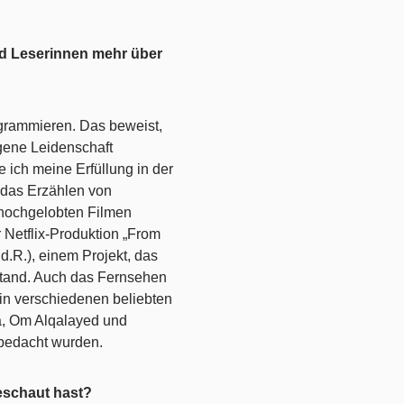
und Leserinnen mehr über
grammieren. Das beweist,
igene Leidenschaft
 ich meine Erfüllung in der
 das Erzählen von
 hochgelobten Filmen
 Netflix-Produktion „From
d.R.), einem Projekt, das
stand. Auch das Fernsehen
 in verschiedenen beliebten
a, Om Alqalayed und
l bedacht wurden.
eschaut hast?