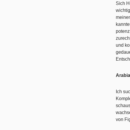
Sich H
wichti
meinen
kannte
potenz
zurech
und kon
gedaue
Entsch
Arabia
Ich su
Komple
schaus
wachse
von Fi