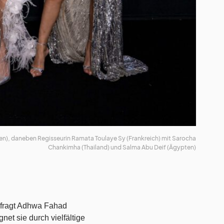
dien), daneben Regisseurin Ramata Toulaye Sy (Frankreich) mit Sarocha
Chankimha (Thailand) und Salma Abu Deif (Ägypten)
erfragt Adhwa Fahad
net sie durch vielfältige