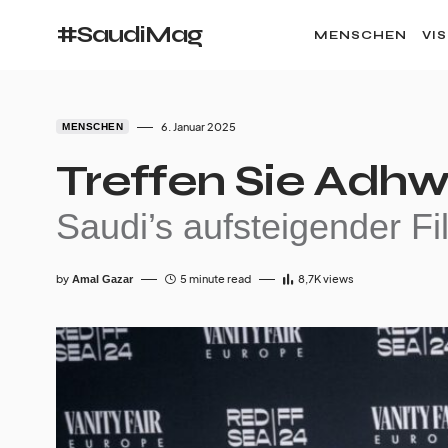
#SaudiMag
MENSCHEN
VI
6. Januar 2025
MENSCHEN
Treffen Sie Adh
Saudi’s aufsteigender Fi
by
5 minute read
8,7K
views
Amal Gazar