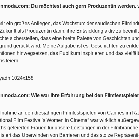
anmoda.com: Du möchtest auch gern Produzentin werden,
 mir ein großes Anliegen, das Wachstum der saudischen Filmindus
Zukunft als Produzentin darin, ihre Entwicklung aktiv zu beeinf
chte sicherstellen, dass eine breite Palette von Geschichten un
grund gerückt wird. Meine Aufgabe ist es, Geschichten zu entde
tionen hinwegsetzen, das Publikum inspirieren und das vielfälti
s feiern.
nmoda.com: Wie war Ihre Erfahrung bei den Filmfestspiel
ilnahme an den diesjährigen Filmfestspielen von Cannes im 
ational Film Festival’s Women in Cinema“ war wirklich außergew
chs gefeierten Frauen für unsere Leistungen in der Filmbranche
isiert das Überwinden von Barrieren und das stolze Repräsent