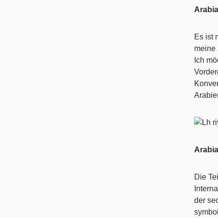
Arabi
Es ist
meine 
Ich mö
Vorder
Konven
Arabien
Arabia
Die Te
Intern
der se
symbol