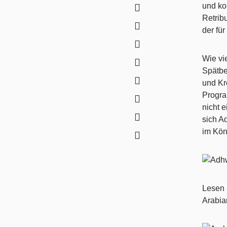
und ko
Retribu
der fü
Wie vi
Spätbe
und Kre
Progra
nicht e
sich A
im Kön
Lesen 
Arabi