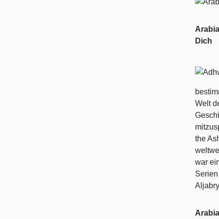
Arabi
Dich
bestim
Welt d
Geschi
mitzus
the As
weltwe
war ei
Serien
Aljabr
Arabi