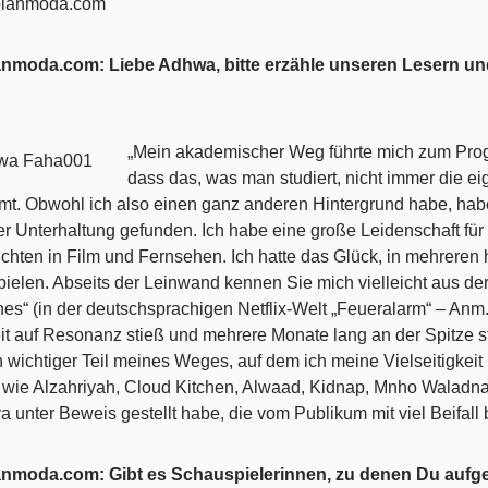
anmoda.com: Liebe Adhwa
, bitte erzähle unseren Lesern 
„Mein akademischer Weg führte mich zum Pro
dass das, was man studiert, nicht immer die e
mt. Obwohl ich also einen ganz anderen Hintergrund habe, habe
er Unterhaltung gefunden. Ich habe eine große Leidenschaft für
chten in Film und Fernsehen. Ich hatte das Glück, in mehreren
pielen. Abseits der Leinwand kennen Sie mich vielleicht aus der
hes“ (in der deutschsprachigen Netflix-Welt „Feueralarm“ – Anm.
it auf Resonanz stieß und mehrere Monate lang an der Spitze 
n wichtiger Teil meines Weges, auf dem ich meine Vielseitigkeit
 wie Alzahriyah, Cloud Kitchen, Alwaad, Kidnap, Mnho Waladn
ya unter Beweis gestellt habe, die vom Publikum mit viel Beifal
anmoda.com: Gibt es Schauspielerinnen, zu denen Du aufg