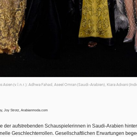
us Asien (v.l.n.r.): Adhwa Fahad, Aseel Omran (Saudi-Arabien), Kiara Advani (In
my, Joy Strotz, Arabianmoda.com
ne der aufstrebenden Schauspielerinnen in Saudi-Arabien hint
ionelle Geschlechterrollen. Gesellschaftlichen Erwartungen begeg