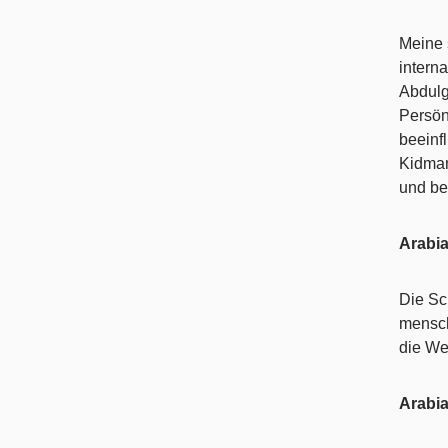
Meine 
intern
Abdulg
Persön
beeinf
Kidman
und be
Arabi
Die Sc
mensch
die We
Arabi