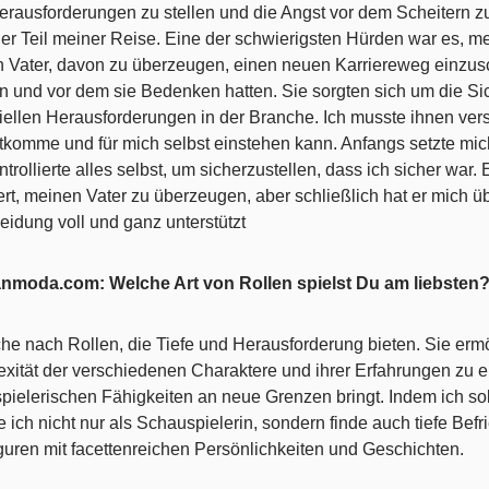
erausforderungen zu stellen und die Angst vor dem Scheitern z
ger Teil meiner Reise. Eine der schwierigsten Hürden war es, m
 Vater, davon zu überzeugen, einen neuen Karriereweg einzusc
n und vor dem sie Bedenken hatten. Sie sorgten sich um die Sic
iellen Herausforderungen in der Branche. Ich musste ihnen vers
tkomme und für mich selbst einstehen kann. Anfangs setzte mic
trollierte alles selbst, um sicherzustellen, dass ich sicher war. 
rt, meinen Vater zu überzeugen, aber schließlich hat er mich 
eidung voll und ganz unterstützt
nmoda.com: Welche Art von Rollen spielst Du am liebsten
che nach Rollen, die Tiefe und Herausforderung bieten. Sie ermö
xität der verschiedenen Charaktere und ihrer Erfahrungen zu 
pielerischen Fähigkeiten an neue Grenzen bringt. Indem ich s
 ich nicht nur als Schauspielerin, sondern finde auch tiefe Befr
guren mit facettenreichen Persönlichkeiten und Geschichten.