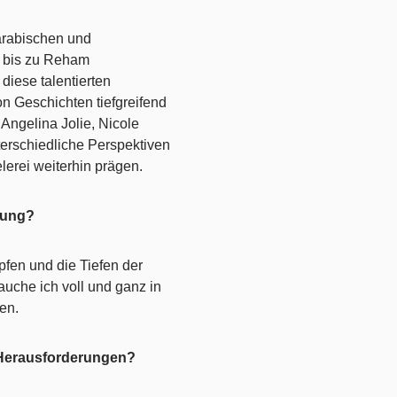
 arabischen und
y bis zu Reham
iese talentierten
 Geschichten tiefgreifend
 Angelina Jolie, Nicole
terschiedliche Perspektiven
erei weiterhin prägen.
fung?
pfen und die Tiefen der
uche ich voll und ganz in
en.
 Herausforderungen?