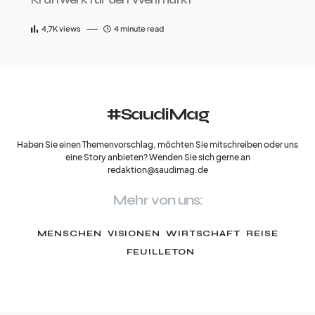
4,7K
views
4 minute read
#SaudiMag
Haben Sie einen Themenvorschlag, möchten Sie mitschreiben oder uns
eine Story anbieten? Wenden Sie sich gerne an
redaktion@saudimag.de
Mehr von uns:
MENSCHEN
VISIONEN
WIRTSCHAFT
REISE
FEUILLETON