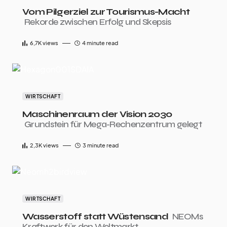
Vom Pilgerziel zur Tourismus-Macht
Rekorde zwischen Erfolg und Skepsis
6,7K
views
4 minute read
WIRTSCHAFT
Maschinenraum der Vision 2030
Grundstein für Mega-Rechenzentrum gelegt
2,3K
views
3 minute read
WIRTSCHAFT
Wasserstoff statt Wüstensand
NEOMs
Kraftwerk für den Weltmarkt