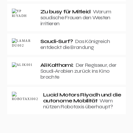
Zu busy für Mitleid
Warum
saudische Frauen den Westen
irritieren
Saudi-Surf?
Das Königreich
entdeckt die Brandung
Ali Kalthami:
Der Regisseur, der
Saudi-Arabien zurück ins Kino
brachte
Lucid Motors Riyadh und die
autonome Mobilität
Wem
nützen Robotaxis überhaupt?