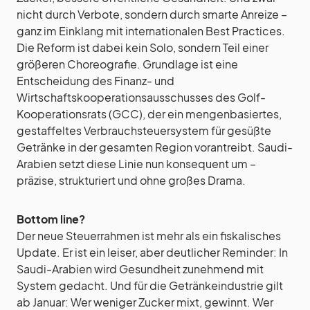
nicht durch Verbote, sondern durch smarte Anreize –
ganz im Einklang mit internationalen Best Practices.
Die Reform ist dabei kein Solo, sondern Teil einer
größeren Choreografie. Grundlage ist eine
Entscheidung des Finanz- und
Wirtschaftskooperationsausschusses des Golf-
Kooperationsrats (GCC), der ein mengenbasiertes,
gestaffeltes Verbrauchsteuersystem für gesüßte
Getränke in der gesamten Region vorantreibt. Saudi-
Arabien setzt diese Linie nun konsequent um –
präzise, strukturiert und ohne großes Drama.
Bottom line?
Der neue Steuerrahmen ist mehr als ein fiskalisches
Update. Er ist ein leiser, aber deutlicher Reminder: In
Saudi-Arabien wird Gesundheit zunehmend mit
System gedacht. Und für die Getränkeindustrie gilt
ab Januar: Wer weniger Zucker mixt, gewinnt. Wer