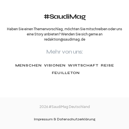
#SaudiMag
Haben Sie einen Themenvorschlag, möchten Sie mitschreiben oder uns
eine Story anbieten? Wenden Sie sich gerne an
redaktion@saudimag.de
Mehr von uns:
MENSCHEN
VISIONEN
WIRTSCHAFT
REISE
FEUILLETON
2026 #SaudiMag Deutschland
Impressum & Datenschutzerklärung