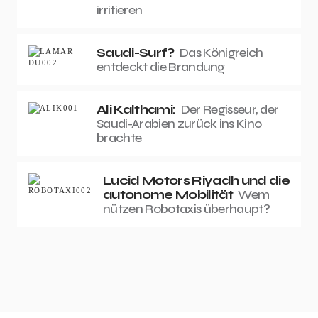
irritieren
Saudi-Surf?
Das Königreich
entdeckt die Brandung
Ali Kalthami:
Der Regisseur, der
Saudi-Arabien zurück ins Kino
brachte
Lucid Motors Riyadh und die
autonome Mobilität
Wem
nützen Robotaxis überhaupt?