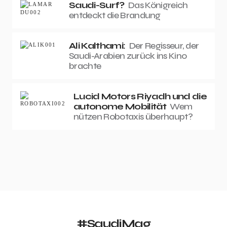
Saudi-Surf?
Das Königreich
entdeckt die Brandung
Ali Kalthami:
Der Regisseur, der
Saudi-Arabien zurück ins Kino
brachte
Lucid Motors Riyadh und die
autonome Mobilität
Wem
nützen Robotaxis überhaupt?
#SaudiMag