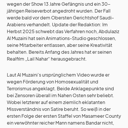
wegen der Show 13 Jahre Gefängnis und ein 30-
jährigen Reiseverbot angedroht wurden. Der Fall
werde bald vor dem Obersten Gerichtshof Saudi-
Arabiens verhandelt. Update der Redaktion: Im
Herbst 2025 schwebt das Verfahren noch, Abdulaziz
Al Muzaini hat sein Animations-Studio geschlossen,
seine Mitarbeiter entlassen, aber seine Kreativität
behalten. Bereits Anfang des Jahres hat er seinen
Realfilm „Lail Nahar“ herausgebracht.
Laut Al Muzaini’s ursprünglichem Video wurde er
wegen Förderung von Homosexualität und
Terrorismus angeklagt. Beide Anklagepunkte sind
bei Zensoren überall im Nahen Osten sehr beliebt.
Wobei letzterer auf einem ziemlich eklatanten
Missverständnis von Satire beruht. So weiß in der
ersten Folge der ersten Staffel von Masameer County
ein verwöhnter reicher Mann namens Bandar nicht,