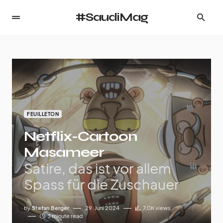
#SaudiMag
FEUILLETON
Netflix-Cartoon
Masameer
Satire, das ist vor allem
Spass für die Zuschauer
by
Stefan Berger
29. Juni 2024
7,0K
views
3 minute read