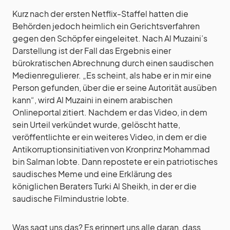
Kurz nach der ersten Netflix-Staffel hatten die
Behörden jedoch heimlich ein Gerichtsverfahren
gegen den Schöpfer eingeleitet. Nach Al Muzaini’s
Darstellung ist der Fall das Ergebnis einer
bürokratischen Abrechnung durch einen saudischen
Medienregulierer. „Es scheint, als habe er in mir eine
Person gefunden, über die er seine Autorität ausüben
kann“, wird Al Muzaini in einem arabischen
Onlineportal zitiert. Nachdem er das Video, in dem
sein Urteil verkündet wurde, gelöscht hatte,
veröffentlichte er ein weiteres Video, in dem er die
Antikorruptionsinitiativen von Kronprinz Mohammad
bin Salman lobte. Dann repostete er ein patriotisches
saudisches Meme und eine Erklärung des
königlichen Beraters Turki Al Sheikh, in der er die
saudische Filmindustrie lobte.
Was sagt uns das? Es erinnert uns alle daran, dass