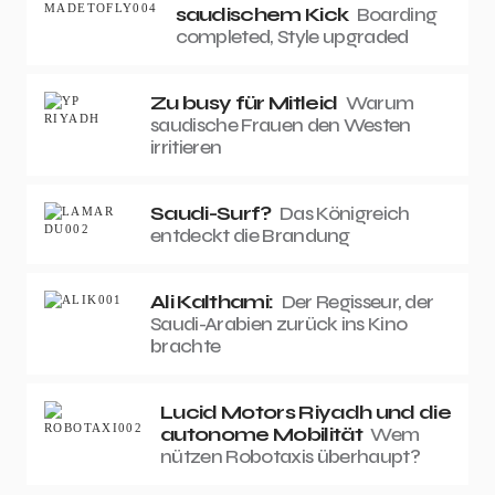
saudischem Kick
Boarding
completed, Style upgraded
Zu busy für Mitleid
Warum
saudische Frauen den Westen
irritieren
Saudi-Surf?
Das Königreich
entdeckt die Brandung
Ali Kalthami:
Der Regisseur, der
Saudi-Arabien zurück ins Kino
brachte
Lucid Motors Riyadh und die
autonome Mobilität
Wem
nützen Robotaxis überhaupt?