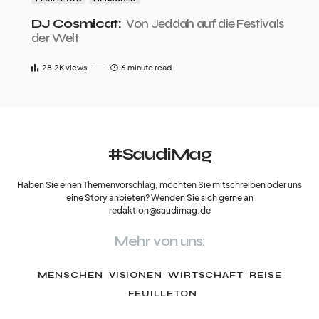
DJ Cosmicat:
Von Jeddah auf die Festivals
der Welt
28,2K
views
6 minute read
#SaudiMag
Haben Sie einen Themenvorschlag, möchten Sie mitschreiben oder uns
eine Story anbieten? Wenden Sie sich gerne an
redaktion@saudimag.de
Mehr von uns:
MENSCHEN
VISIONEN
WIRTSCHAFT
REISE
FEUILLETON