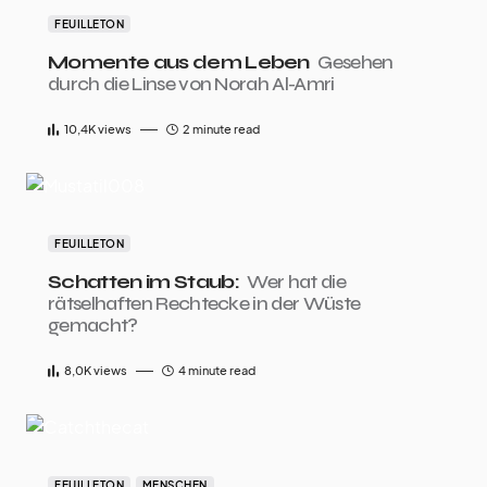
FEUILLETON
Momente aus dem Leben
Gesehen
durch die Linse von Norah Al-Amri
10,4K
views
2 minute read
FEUILLETON
Schatten im Staub:
Wer hat die
rätselhaften Rechtecke in der Wüste
gemacht?
8,0K
views
4 minute read
FEUILLETON
MENSCHEN