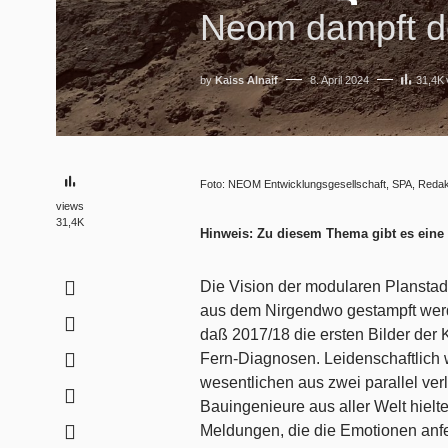
Neom dampft d
by
Kaiss Alnaif
8. April 2024
31,4K
Foto: NEOM Entwicklungsgesellschaft, SPA, Redak
views
31,4K
Hinweis: Zu diesem Thema gibt es eine 
Die Vision der modularen Planstad
aus dem Nirgendwo gestampft werde
daß 2017/18 die ersten Bilder der
Fern-Diagnosen. Leidenschaftlich w
wesentlichen aus zwei parallel ve
Bauingenieure aus aller Welt hielt
Meldungen, die die Emotionen anfeu