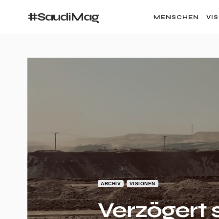
#SaudiMag
MENSCHEN
VI
ARCHIV
VISIONEN
Verzögert 