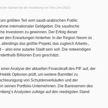
 bin Salman bei der Vorstellung von The Line (2021)
 zum größten Teil vom saudi-arabischen Public
nahme internationaler Geldgeber. Die saudische
he Investoren zu gewinnen. Der Erfolg dieser
r den Erwartungen hinterher. In der Region Neom ist
 allerdings das größte Projekt, das zugleich Arbeits-,
– also eine autarke Stadt sein soll. Die notwendigen
derthalb Billionen Euro geschätzt.
iner Analyse der aktuellen Finanzkraft des PIF auf, der
Hektik Optionen prüft, um weitere Barmittel zu
eschleunigung von Schuldenverkäufen und der
in seinen Portfolio-Unternehmen. Die Barreserven des
mberg’s Analysten zufolge auf den niedrigsten Stand