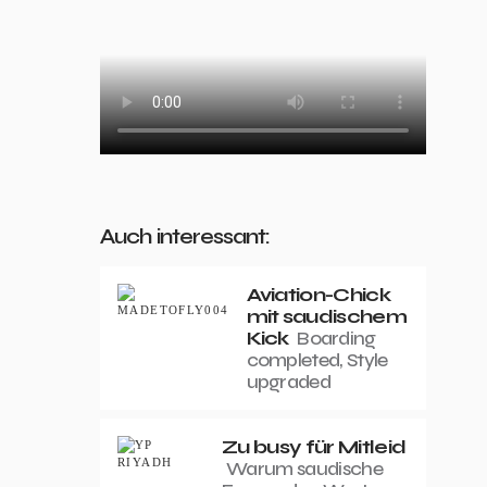
Auch interessant:
Aviation-Chick
mit saudischem
Kick
Boarding
completed, Style
upgraded
Zu busy für Mitleid
Warum saudische