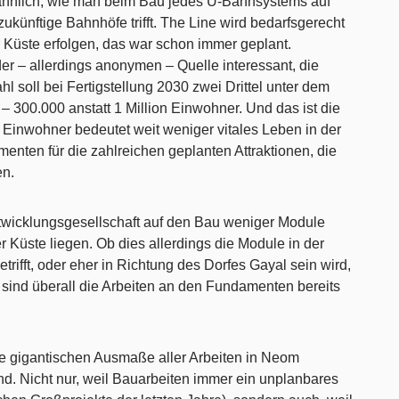
 ähnlich, wie man beim Bau jedes U-Bahnsystems auf
ukünftige Bahnhöfe trifft. The Line wird bedarfsgerecht
 Küste erfolgen, das war schon immer geplant.
der – allerdings anonymen – Quelle interessant, die
l soll bei Fertigstellung 2030 zwei Drittel unter dem
– 300.000 anstatt 1 Million Einwohner. Und das ist die
 Einwohner bedeutet weit weniger vitales Leben in der
enten für die zahlreichen geplanten Attraktionen, die
en.
twicklungsgesellschaft auf den Bau weniger Module
r Küste liegen. Ob dies allerdings die Module in der
rifft, oder eher in Richtung des Dorfes Gayal sein wird,
 sind überall die Arbeiten an den Fundamenten bereits
die gigantischen Ausmaße aller Arbeiten in Neom
and. Nicht nur, weil Bauarbeiten immer ein unplanbares