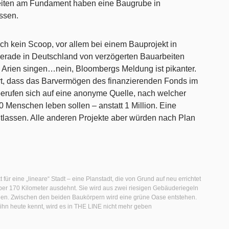
beiten am Fundament haben eine Baugrube in
ssen.
ch kein Scoop, vor allem bei einem Bauprojekt in
rade in Deutschland von verzögerten Bauarbeiten
e Arien singen…nein, Bloombergs Meldung ist pikanter.
rt, dass das Barvermögen des finanzierenden Fonds im
 berufen sich auf eine anonyme Quelle, nach welcher
 Menschen leben sollen – anstatt 1 Million. Eine
ntlassen. Alle anderen Projekte aber würden nach Plan
für eine „lineare“ Stadt – eine Planstadt, die von Grund auf neu errichtet
über 170 Kilometer ausdehnt. Sie wird aus zwei riesigen Gebäuderiegeln
ehen. Zwischen den beiden Baukörpern wird eine grüne Oase entstehen.
 ihn heute kennt, wird es in THE LINE nicht mehr geben