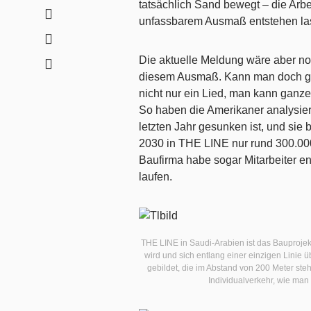
tatsächlich Sand bewegt – die Ar
unfassbarem Ausmaß entstehen la
Die aktuelle Meldung wäre aber no
diesem Ausmaß. Kann man doch ge
nicht nur ein Lied, man kann ganz
So haben die Amerikaner analysie
letzten Jahr gesunken ist, und sie
2030 in THE LINE nur rund 300.000
Baufirma habe sogar Mitarbeiter e
laufen.
THE LINE in Saudi-Arabien ist das Bauprojekt 
wird und sich entlang einer einzigen Linie 
gebildet, die im Abstand von 200 Meter st
Individualverkehr, wie man