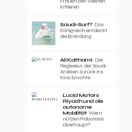
Frauen den Westen
irritieren
Saudi-Surf?
Das
Königreich entdeckt
die Brandung
Ali Kalthami:
Der
Regisseur, der Saudi-
Arabien zurück ins
Kino brachte
Lucid Motors
Riyadh und die
autonome
Mobilität
Wem
nützen Robotaxis
überhaupt?