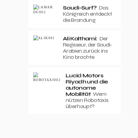
Saudi-Surf?
Das
Königreich entdeckt
die Brandung
Ali Kalthami:
Der
Regisseur, der Saudi-
Arabien zurück ins
Kino brachte
Lucid Motors
Riyadh und die
autonome
Mobilität
Wem
nützen Robotaxis
überhaupt?