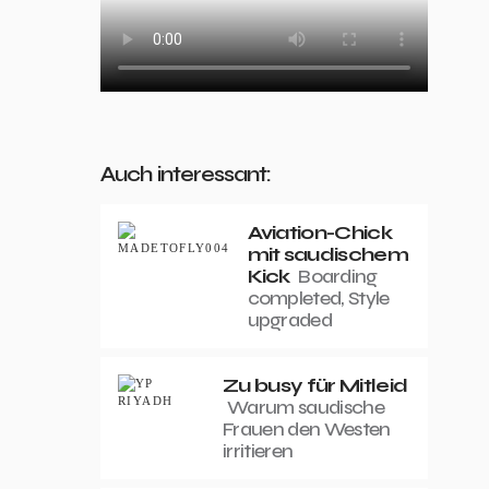
Auch interessant:
Aviation-Chick
mit saudischem
Kick
Boarding
completed, Style
upgraded
Zu busy für Mitleid
Warum saudische
Frauen den Westen
irritieren