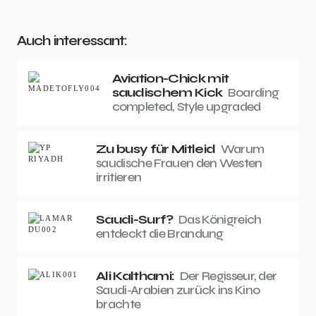
Auch interessant:
Aviation-Chick mit
saudischem Kick
Boarding
completed, Style upgraded
Zu busy für Mitleid
Warum
saudische Frauen den Westen
irritieren
Saudi-Surf?
Das Königreich
entdeckt die Brandung
Ali Kalthami:
Der Regisseur, der
Saudi-Arabien zurück ins Kino
brachte