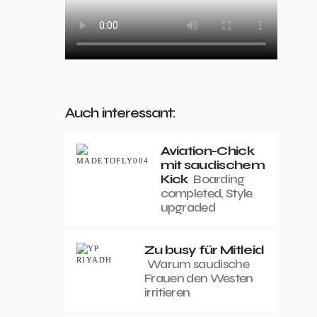
Auch interessant:
Aviation-Chick
mit saudischem
Kick
Boarding
completed, Style
upgraded
Zu busy für Mitleid
Warum saudische
Frauen den Westen
irritieren