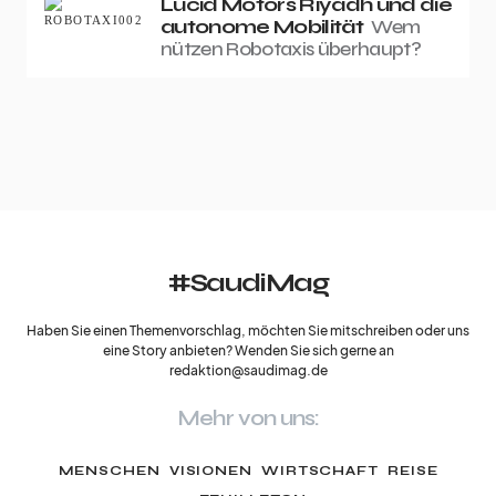
Lucid Motors Riyadh und die
autonome Mobilität
Wem
nützen Robotaxis überhaupt?
#SaudiMag
Haben Sie einen Themenvorschlag, möchten Sie mitschreiben oder uns
eine Story anbieten? Wenden Sie sich gerne an
redaktion@saudimag.de
Mehr von uns:
MENSCHEN
VISIONEN
WIRTSCHAFT
REISE