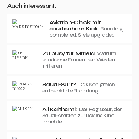
Auch interessant:
Aviation-Chick mit
saudischem Kick
Boarding
completed, Style upgraded
Zu busy für Mitleid
Warum
saudische Frauen den Westen
irritieren
Saudi-Surf?
Das Königreich
entdeckt die Brandung
Ali Kalthami:
Der Regisseur, der
Saudi-Arabien zurück ins Kino
brachte