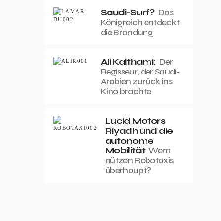
Saudi-Surf?
Das
Königreich entdeckt
die Brandung
Ali Kalthami:
Der
Regisseur, der Saudi-
Arabien zurück ins
Kino brachte
Lucid Motors
Riyadh und die
autonome
Mobilität
Wem
nützen Robotaxis
überhaupt?