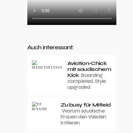
Auch interessant:
Aviation-Chick
mit saudischem
Kick
Boarding
completed, Style
upgraded
Zu busy für Mitleid
Warum saudische
Frauen den Westen
irritieren