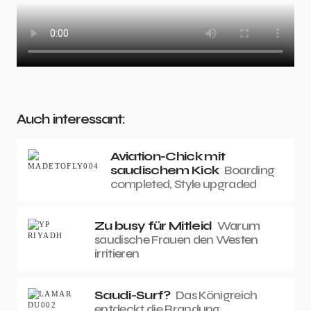
Auch interessant:
Aviation-Chick mit
saudischem Kick
Boarding
completed, Style upgraded
Zu busy für Mitleid
Warum
saudische Frauen den Westen
irritieren
Saudi-Surf?
Das Königreich
entdeckt die Brandung