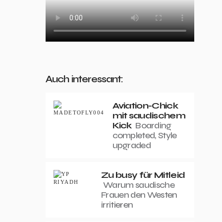
Auch interessant:
Aviation-Chick
mit saudischem
Kick
Boarding
completed, Style
upgraded
Zu busy für Mitleid
Warum saudische
Frauen den Westen
irritieren