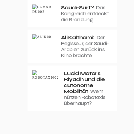
Saudi-Surf?
Das
Königreich entdeckt
die Brandung
Ali Kalthami:
Der
Regisseur, der Saudi-
Arabien zurück ins
Kino brachte
Lucid Motors
Riyadh und die
autonome
Mobilität
Wem
nützen Robotaxis
überhaupt?