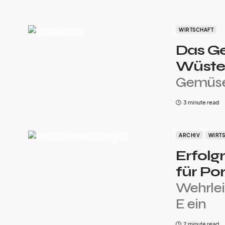
WIRTSCHAFT
Das G
Wüst
Gemüse
3 minute read
ARCHIV
WIRT
Erfol
für Po
Wehrlei
E ein
2 minute read