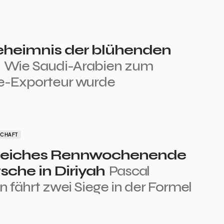
eheimnis der blühenden
e
Wie Saudi-Arabien zum
-Exporteur wurde
SCHAFT
greiches Rennwochenende
rsche in Diriyah
Pascal
n fährt zwei Siege in der Formel