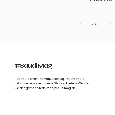
PREVIOUS
1
#SaudiMag
Haben Sie einen Themenvorschlag, möchten Sie
mitschreiben oder uns eine Story anbieten? Wenden
Sie sich gerne an redaktion@saudimag.de