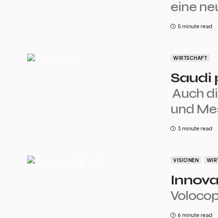
eine ne
5 minute read
WIRTSCHAFT
Saudi 
Auch d
und Mes
3 minute read
VISIONEN
WIR
Innova
Volocop
6 minute read